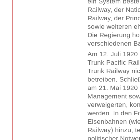
ein System besteh
Railway, der Nati
Railway, der Pri
sowie weiteren e
Die Regierung hof
verschiedenen Ba
Am 12. Juli 1920
Trunk Pacific Rai
Trunk Railway nic
betreiben. Schlie
am 21. Mai 1920 u
Management sowie
verweigerten, ko
werden. In den F
Eisenbahnen (wie
Railway) hinzu, t
politischer Notw