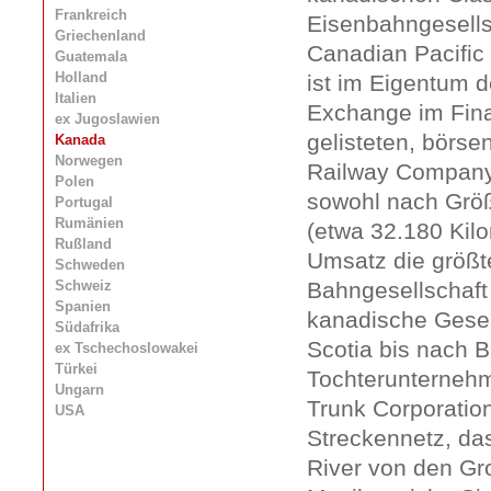
Frankreich
Eisenbahngesells
Griechenland
Canadian Pacific
Guatemala
Holland
ist im Eigentum d
Italien
Exchange im Fin
ex Jugoslawien
gelisteten, börse
Kanada
Norwegen
Railway Company
Polen
sowohl nach Grö
Portugal
Rumänien
(etwa 32.180 Kil
Rußland
Umsatz die größt
Schweden
Schweiz
Bahngesellschaft 
Spanien
kanadische Gesel
Südafrika
Scotia bis nach B
ex Tschechoslowakei
Türkei
Tochterunternehm
Ungarn
Trunk Corporation,
USA
Streckennetz, das
River von den Gr