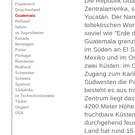
Die Republik Guat
Frankreich
Zentralamerika, s
Griechenland
Guatemala
Yucatán. Der Nam
Holland
toltektischen Wo
Italien
soviel wie "Erde
ex Jugoslawien
Kanada
Guatemala grenz
Norwegen
im Süden an El S
Polen
Portugal
Mexiko und im Os
Rumänien
zwei Küsten: im 
Rußland
Zugang zum Kari
Schweden
Schweiz
Südwesten die Pa
Spanien
besteht es aus t
Südafrika
ex Tschechoslowakei
Zentrum liegt da
Türkei
4200 Meter Höhe
Ungarn
USA
fruchtbare Küsten
durchgehend feuc
Land hat rund 15 