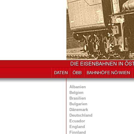
Albanien
Belgien
Brasilien
Bulgarien
Dänemark
Deutschland
Ecuador
England
Finnland