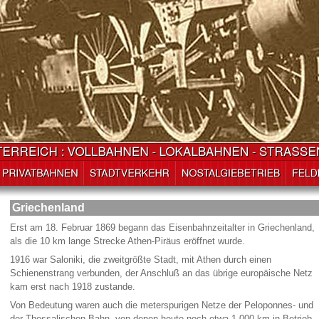
Griechenland
Erst am 18. Februar 1869 begann das Eisenbahnzeitalter in Griechenland,
als die 10 km lange Strecke Athen-Piräus eröffnet wurde.
1916 war Saloniki, die zweitgrößte Stadt, mit Athen durch einen
Schienenstrang verbunden, der Anschluß an das übrige europäische Netz
kam erst nach 1918 zustande.
Von Bedeutung waren auch die meterspurigen Netze der Peloponnes- und
der Thessalischen Bahn, von denen heute noch etwa 1.000 km in Betrieb