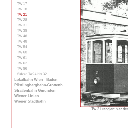
TW 17
TW 18
TW 21
TW 28
TW 31
TW 38
TW 46
TW 48
TW 54
TW 60
TW 61
TW 62
TW 86
Skizze Tw24 bis 32
Lokalbahn Wien - Baden
Pöstlingbergbahn-Grottenb.
Straßenbahn Gmunden
Wiener Linien
Wiener Stadtbahn
Tw 21 rangiert hier d