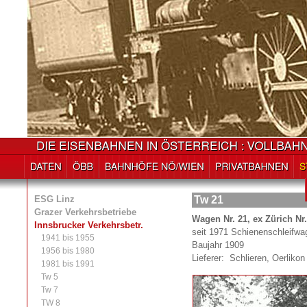
ESG Linz
Tw 21
Grazer Verkehrsbetriebe
Wagen Nr. 21, ex Zürich Nr
Innsbrucker Verkehrsbetr.
seit 1971 Schienenschleifwa
1941 bis 1955
Baujahr 1909
1956 bis 1980
Lieferer: Schlieren, Oerlikon
1981 bis 1991
Tw 5
Tw 7
TW 8