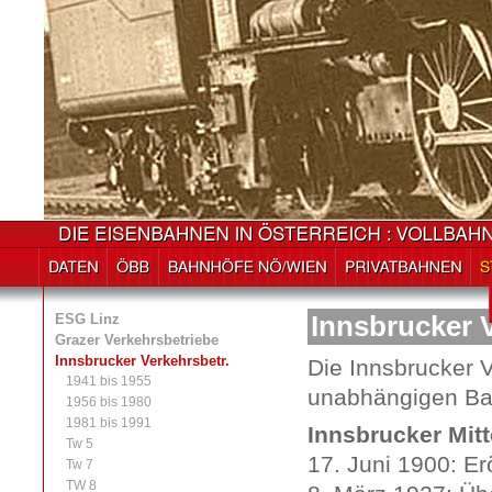
ESG Linz
Innsbrucker 
Grazer Verkehrsbetriebe
Innsbrucker Verkehrsbetr.
Die Innsbrucker 
1941 bis 1955
unabhängigen Bah
1956 bis 1980
1981 bis 1991
Innsbrucker Mit
Tw 5
17. Juni 1900: Er
Tw 7
TW 8