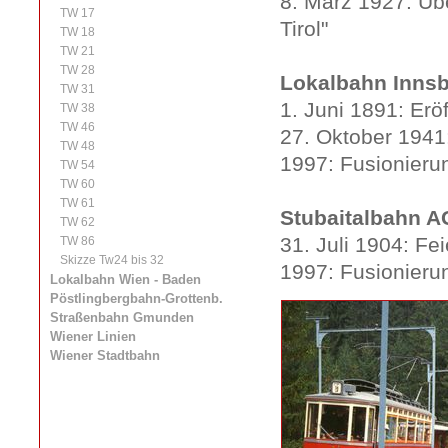
8. März 1927: Üb
TW 17
Tirol"
TW 18
TW 21
TW 28
Lokalbahn Innsbr
TW 31
1. Juni 1891: Erö
TW 38
TW 46
27. Oktober 1941
TW 48
1997: Fusionierun
TW 54
TW 60
TW 61
Stubaitalbahn A
TW 62
31. Juli 1904: Fe
TW 86
Skizze Tw24 bis 32
1997: Fusionieru
Lokalbahn Wien - Baden
Pöstlingbergbahn-Grottenb.
Straßenbahn Gmunden
Wiener Linien
Wiener Stadtbahn