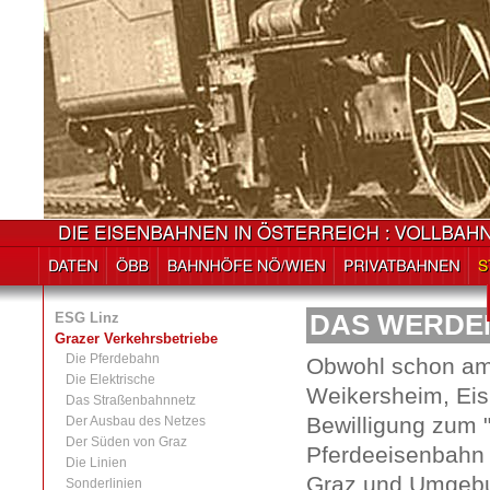
ESG Linz
DAS WERDE
Grazer Verkehrsbetriebe
Die Pferdebahn
Obwohl schon am 
Die Elektrische
Weikersheim, Eis
Das Straßenbahnnetz
Bewilligung zum 
Der Ausbau des Netzes
Der Süden von Graz
Pferdeeisenbahn
Die Linien
Graz und Umgebun
Sonderlinien