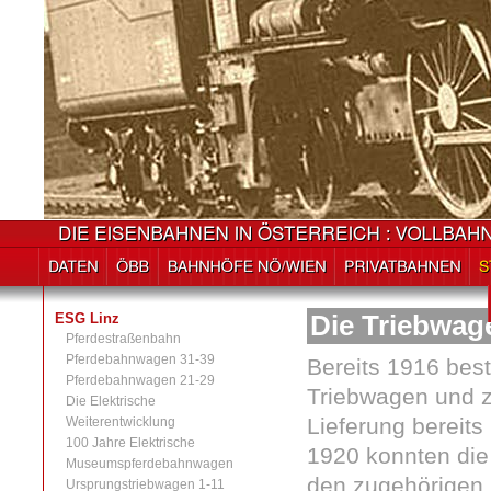
ESG Linz
Die Triebwage
Pferdestraßenbahn
Pferdebahnwagen 31-39
Bereits 1916 best
Pferdebahnwagen 21-29
Triebwagen und 
Die Elektrische
Lieferung bereits
Weiterentwicklung
100 Jahre Elektrische
1920 konnten die
Museumspferdebahnwagen
den zugehörigen 
Ursprungstriebwagen 1-11