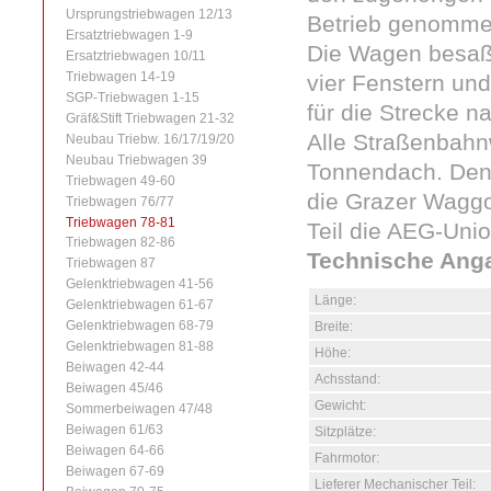
Ursprungstriebwagen 12/13
Betrieb genomme
Ersatztriebwagen 1-9
Die Wagen besaß
Ersatztriebwagen 10/11
Triebwagen 14-19
vier Fenstern un
SGP-Triebwagen 1-15
für die Strecke 
Gräf&Stift Triebwagen 21-32
Alle Straßenbahn
Neubau Triebw. 16/17/19/20
Neubau Triebwagen 39
Tonnendach. Den 
Triebwagen 49-60
die Grazer Waggo
Triebwagen 76/77
Triebwagen 78-81
Teil die AEG-Unio
Triebwagen 82-86
Technische Ang
Triebwagen 87
Gelenktriebwagen 41-56
Länge:
Gelenktriebwagen 61-67
Gelenktriebwagen 68-79
Breite:
Gelenktriebwagen 81-88
Höhe:
Beiwagen 42-44
Achsstand:
Beiwagen 45/46
Gewicht:
Sommerbeiwagen 47/48
Beiwagen 61/63
Sitzplätze:
Beiwagen 64-66
Fahrmotor:
Beiwagen 67-69
Lieferer Mechanischer Teil: