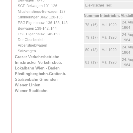
Beiwagen 70-75
Elektrischer Teil:
SGP-Beiwagen 101-126
Mitteleinstiegs-Beiwagen 127
Nummer
Inbetriebn.
Abstel
Simmeringer Beiw. 128-135
24. Au
ESG Eigenbauw. 136-138, 143
78 (16)
Mai 1920
1964
Beiwagen 139-142, 144
ESG Eigenbauw. 148-153
24. Au
79 (17)
Mai 1920
Der Obusbetrieb
1964
Arbeitstriebwagen
24. Au
80 (18)
Mai 1920
Salzwagen
1964
Grazer Verkehrsbetriebe
24. Au
Innsbrucker Verkehrsbetr.
81 (19)
Mai 1920
1964
Lokalbahn Wien - Baden
Pöstlingbergbahn-Grottenb.
Straßenbahn Gmunden
Wiener Linien
Wiener Stadtbahn