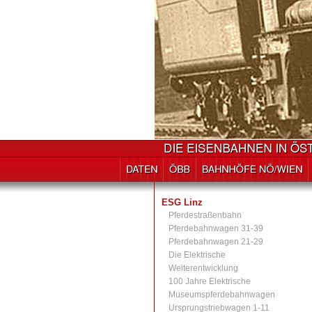
ESG Linz
Pferdestraßenbahn
Pferdebahnwagen 31-39
Pferdebahnwagen 21-29
Die Elektrische
Weiterentwicklung
100 Jahre Elektrische
Museumspferdebahnwagen
Ursprungstriebwagen 1-11