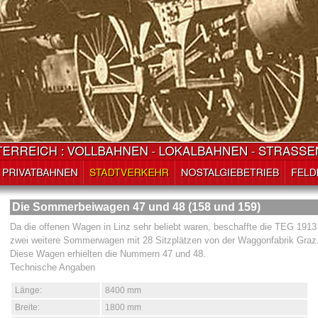
Die Sommerbeiwagen 47 und 48 (158 und 159)
Da die offenen Wagen in Linz sehr beliebt waren, beschaffte die TEG 1913
zwei weitere Sommerwagen mit 28 Sitzplätzen von der Waggonfabrik Graz
Diese Wagen erhielten die Nummern 47 und 48.
Technische Angaben
Länge:
8400 mm
Breite:
1800 mm