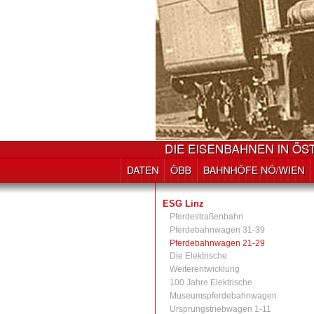
ESG Linz
Pferdestraßenbahn
Pferdebahnwagen 31-39
Pferdebahnwagen 21-29
Die Elektrische
Weiterentwicklung
100 Jahre Elektrische
Museumspferdebahnwagen
Ursprungstriebwagen 1-11