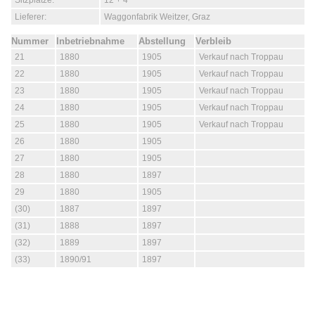
Sitzplätze:
12 + 4
Lieferer:
Waggonfabrik Weitzer, Graz
Nummer
Inbetriebnahme
Abstellung
Verbleib
21
1880
1905
Verkauf nach Troppau
22
1880
1905
Verkauf nach Troppau
23
1880
1905
Verkauf nach Troppau
24
1880
1905
Verkauf nach Troppau
25
1880
1905
Verkauf nach Troppau
26
1880
1905
27
1880
1905
28
1880
1897
29
1880
1905
(30)
1887
1897
(31)
1888
1897
(32)
1889
1897
(33)
1890/91
1897