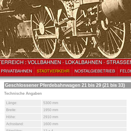
Geschlossener Pferdebahnwagen 21 bis 29 (21 bis 33)
Technische Angaben
Länge:
5300 mm
Breite:
1950 mm
Höhe:
2910 mm
Achsstand:
1600 mm