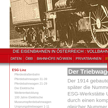
ESG Linz
Der Triebwag
Pferdestraßenbahn
Pferdebahnwagen 31-39
Der 1914 gebaute
Pferdebahnwagen 21-29
später die Numme
Die Elektrische
ESG-Werkstätte 
Weiterentwicklung
100 Jahre Elektrische
durch einen komp
Museumspferdebahnwagen
gleicher Nummer e
Ursprungstriebwagen 1-11