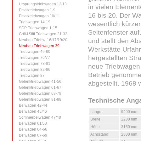
Ursprungstriebwagen 12/13
in vielen Elemen
Ersatztriebwagen 1-9
16 bis 20. Der W
Ersatztriebwagen 10/11
Triebwagen 14-19
wesentlich kürzer
SGP-Triebwagen 1-15
Seitenfenster auf.
Gräf&Stift Triebwagen 21-32
und stellt den A
Neubau Triebw. 16/17/19/20
Neubau Triebwagen 39
Werkstätte Urfah
Triebwagen 49-60
hergestellten St
Triebwagen 76/77
Triebwagen 78-81
neue Triebwagen 
Triebwagen 82-86
Betrieb genommen
Triebwagen 87
Gelenktriebwagen 41-56
abgestellt. 1968 
Gelenktriebwagen 61-67
Gelenktriebwagen 68-79
Technische Ang
Gelenktriebwagen 81-88
Beiwagen 42-44
Beiwagen 45/46
Länge:
9400 mm
Sommerbeiwagen 47/48
Breite:
2200 mm
Beiwagen 61/63
Höhe:
3150 mm
Beiwagen 64-66
Achsstand:
2500 mm
Beiwagen 67-69