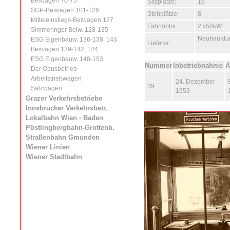
Beiwagen 70-75
Sitzplätze:
16
SGP-Beiwagen 101-126
Stehplätze:
8
Mitteleinstiegs-Beiwagen 127
Fahrmotor:
2 x50kW
Simmeringer Beiw. 128-135
Neubau dur
ESG Eigenbauw. 136-138, 143
Lieferer:
Beiwagen 139-142, 144
ESG Eigenbauw. 148-153
Nummer
Inbetriebnahme
A
Der Obusbetrieb
Arbeitstriebwagen
24. Dezember
39
Salzwagen
1953
Grazer Verkehrsbetriebe
Innsbrucker Verkehrsbetr.
Lokalbahn Wien - Baden
Pöstlingbergbahn-Grottenb.
Straßenbahn Gmunden
Wiener Linien
Wiener Stadtbahn