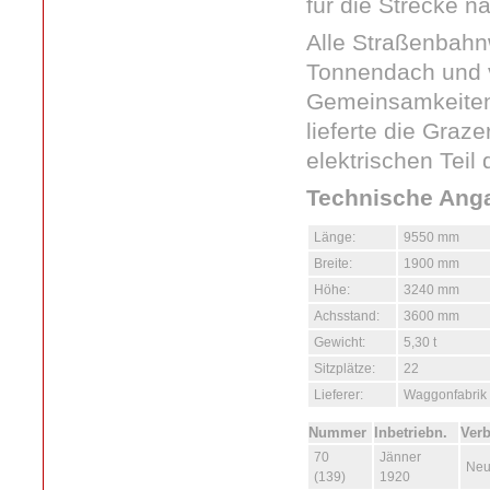
für die Strecke 
Alle Straßenbahn
Tonnendach und v
Gemeinsamkeiten
lieferte die Graz
elektrischen Teil
Technische Ang
Länge:
9550 mm
Breite:
1900 mm
Höhe:
3240 mm
Achsstand:
3600 mm
Gewicht:
5,30 t
Sitzplätze:
22
Lieferer:
Waggonfabrik 
Nummer
Inbetriebn.
Verb
70
Jänner
Neu
(139)
1920