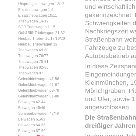
Ursprungstriebwagen 12/13
und wirtschaftli
Ersatztriebwagen 1-9
gekennzeichnet.
Ersatztriebwagen 10/11
Triebwagen 14-19
Schwierigkeiten d
SGP-Triebwagen 1-15
Nachkriegszeit wa
Gräf&Stift Triebwagen 21-32
Straßenbahn wei
Neubau Triebw. 16/17/19/20
Neubau Triebwagen 39
Fahrzeuge zu be
Triebwagen 49-60
Autobusbetrieb 
Triebwagen 76/77
Triebwagen 78-81
In diese Zeitspan
Triebwagen 82-86
Eingemeindungen
Triebwagen 87
Gelenktriebwagen 41-56
Kleinmünchen, 19
Gelenktriebwagen 61-67
Mönchgraben, Pi
Gelenktriebwagen 68-79
Gelenktriebwagen 81-88
und Ufer, sowie 1
Beiwagen 42-44
angeschlossen.
Beiwagen 45/46
Sommerbeiwagen 47/48
Die Straßenbahn
Beiwagen 61/63
dreißiger Jahren
Beiwagen 64-66
Beiwagen 67-69
In den ersten Ja