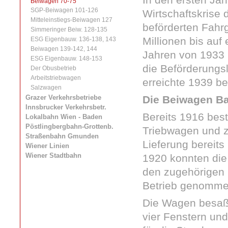
Beiwagen 70-75
SGP-Beiwagen 101-126
Wirtschaftskrise d
Mitteleinstiegs-Beiwagen 127
beförderten Fahr
Simmeringer Beiw. 128-135
Millionen bis auf 
ESG Eigenbauw. 136-138, 143
Beiwagen 139-142, 144
Jahren von 1933 
ESG Eigenbauw. 148-153
die Beförderungs
Der Obusbetrieb
Arbeitstriebwagen
erreichte 1939 ber
Salzwagen
Grazer Verkehrsbetriebe
Die Beiwagen Ba
Innsbrucker Verkehrsbetr.
Bereits 1916 best
Lokalbahn Wien - Baden
Pöstlingbergbahn-Grottenb.
Triebwagen und 
Straßenbahn Gmunden
Lieferung bereits
Wiener Linien
Wiener Stadtbahn
1920 konnten die
den zugehörigen 
Betrieb genomme
Die Wagen besaß
vier Fenstern un