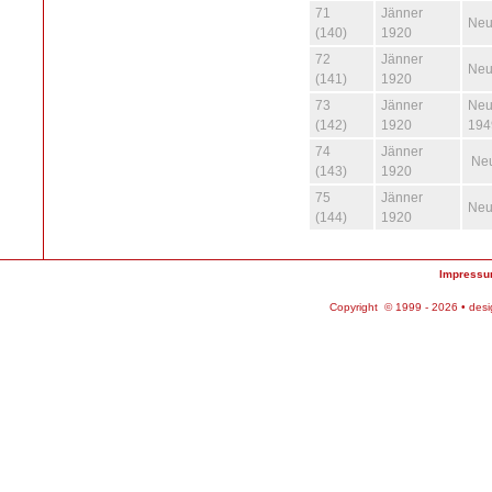
71
Jänner
Neu
(140)
1920
72
Jänner
Neu
(141)
1920
73
Jänner
Neu
(142)
1920
194
74
Jänner
Neu
(143)
1920
75
Jänner
Neu
(144)
1920
Impress
Copyright © 1999 - 2026 • des