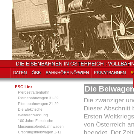
ESG Linz
Die Beiwagen 
Pferdestraßenbahn
Pferdebahnwagen 31-39
Die zwanziger un
Pferdebahnwagen 21-29
Dieser Abschnitt
Die Elektrische
Ersten Weltkrieg
Weiterentwicklung
100 Jahre Elektrische
von Österreich a
Museumspferdebahnwagen
beendet. Der Zeit
Ursprungstriebwagen 1-11