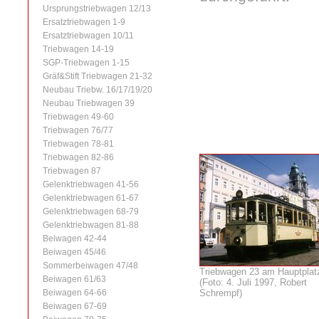
Ursprungstriebwagen 12/13
Ersatztriebwagen 1-9
Ersatztriebwagen 10/11
Triebwagen 14-19
SGP-Triebwagen 1-15
Gräf&Stift Triebwagen 21-32
Neubau Triebw. 16/17/19/20
Neubau Triebwagen 39
Triebwagen 49-60
Triebwagen 76/77
Triebwagen 78-81
Triebwagen 82-86
Triebwagen 87
Gelenktriebwagen 41-56
Gelenktriebwagen 61-67
Gelenktriebwagen 68-79
Gelenktriebwagen 81-88
Beiwagen 42-44
Beiwagen 45/46
Sommerbeiwagen 47/48
Triebwagen 23 am Hauptplat
Beiwagen 61/63
(Foto: 4. Juli 1997, Robert
Beiwagen 64-66
Schrempf)
Beiwagen 67-69