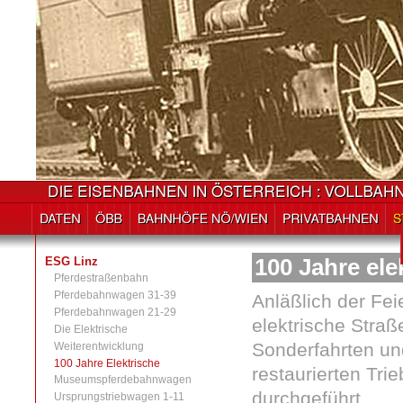
ESG Linz
100 Jahre ele
Pferdestraßenbahn
Pferdebahnwagen 31-39
Anläßlich der Fei
Pferdebahnwagen 21-29
elektrische Straß
Die Elektrische
Sonderfahrten un
Weiterentwicklung
100 Jahre Elektrische
restaurierten Tr
Museumspferdebahnwagen
durchgeführt.
Ursprungstriebwagen 1-11