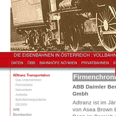
ADtranz Transportation
Firmenchron
Das Unternehmen
Fernverkehr
ABB Daimler Ben
Nahverkehr
Gmbh
Antriebe
Bahnfahrwegsysteme
Adtranz ist im Jä
DE2000
von Asea Brown B
ARE
Bombardier