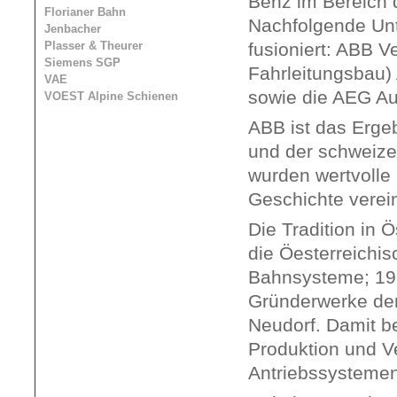
Benz im Bereich 
Florianer Bahn
Nachfolgende Un
Jenbacher
Plasser & Theurer
fusioniert: ABB 
Siemens SGP
Fahrleitungsbau)
VAE
sowie die AEG Au
VOEST Alpine Schienen
ABB ist das Erge
und der schweize
wurden wertvolle 
Geschichte verein
Die Tradition in 
die Öesterreichi
Bahnsysteme; 19
Gründerwerke der
Neudorf. Damit be
Produktion und V
Antriebssystemen