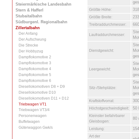
ge
Steiermärkische Landesbahn
Größte Höhe:
31
Stern & Hafferl
Stubaitalbahn
Größte Breite:
23
Südburgenl. Regionalbahn
Treibraddurchmesser:
66
Zillertalbahn
St
Der Anfang
Laufraddurchmesser:
Mo
Der Aufschwung
Ste
Die Strecke
Dienstgewicht:
Mot
Der Hobbyzug
ges
Dampflokomotive 2
Dampflokomotive 3
Ste
Dampflokomotive 4
Leergewicht:
Mot
Dampflokomotive 5
ges
Dampflokomotive 6
Ste
Diesellokomotiven D8 + D9
Sitz-/Stehplätze:
Mot
Diesellokomotive D10
ges
Diesellokomotiven D11 + D12
Kraftstoffvorrat:
300
Triebwagen VT1
Höchstgeschwindigkeit:
50
Triebwagen VT3/4
Personenwagen
Kleinster befahrbarer
80
Gleisbogen:
Buffetwagen
Güterwaggon Gwk/s
Leistung:
154
Art der