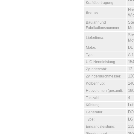
ele
Kraftübertragung:
Han
Bremse:
Wi
Baujahr und
Ste
Fabrikationsnummer:
Mo
St
Lieferfirma:
Mo
Motor:
DEU
Type:
A 1
UIC-Nennleistung:
154
Zylinderzahl:
12
Zylinderdurchmesser:
12
Kolbenhub:
14
Hubvolumen (gesamt):
19
Taktzahl:
4
Kühlung:
Luf
Generator:
DO
Type:
LG
Eingangsleistung:
135
Stundenpunkt:
252