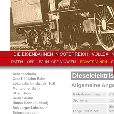
Achenseebahn
Dieselelektr
Graz-Köflacher Bahn
Lokalbahn Innsbruck - Hall
Allgemeine Ang
Montafoner Bahn
ROeE Bahn
Radsatzanordnung:
2´B
Reißeckbahn
Spurweite:
76
Rittner Bahn (Südtirol)
St
Salzburger Lokalbahn
Länge über Puffer:
Mo
Schneebergbahn