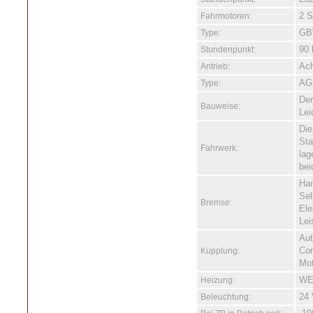
Fahrmotoren:
2 S
Type:
GB
Stundenpunkt:
90 
Antrieb:
Ac
Type:
AG-
Der
Bauweise:
Lei
Die
Sta
Fahrwerk:
lag
bei
Han
Sel
Bremse:
Ele
Lei
Aut
Kupplung:
Com
Mot
Heizung:
WE
Beleuchtung:
24 