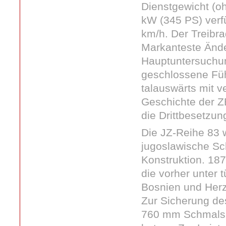
Dienstgewicht (oh
kW (345 PS) verf
km/h. Der Treibr
Markanteste Änd
Hauptuntersuchun
geschlossene Füh
talauswärts mit v
Geschichte der ZB
die Drittbesetzung
Die JZ-Reihe 83 w
jugoslawische Sch
Konstruktion. 18
die vorher unter 
Bosnien und Herz
Zur Sicherung de
760 mm Schmalspu