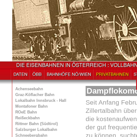
Achenseebahn
Dampflokomo
Graz-Köflacher Bahn
Lokalbahn Innsbruck - Hall
Seit Anfang Febru
Montafoner Bahn
Zillertalbahn üb
ROeE Bahn
die kostenaufwe
Reißeckbahn
Rittner Bahn (Südtirol)
der gut frequent
Salzburger Lokalbahn
zu können, sucht
Schneebergbahn