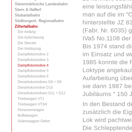
Steiermärkische Landesbahn
eine leistungsfä
Stern & Hafferl
man auf die im "
Stubaitalbahn
Südburgenl. Regionalbahn
hinterstellte JZ
Zillertalbahn
(Fabr. Nr. 6035) 
Der Anfang
IVa5 No.1108 de
Der Aufschwung
Die Strecke
Bis 1974 stand d
Der Hobbyzug
im Einsatz und w
Dampflokomotive 2
Dampflokomotive 3
1985 konnte die 
Dampflokomotive 4
Loktype angekauft
Dampflokomotive 5
Dampflokomotive 6
Aufarbeitung übers
Diesellokomotiven D8 + D9
sie dann 1987 be
Diesellokomotive D10
Jubiläums " 150 J
Diesellokomotiven D11 + D12
Triebwagen VT1
In den Bestand de
Triebwagen VT3/4
Personenwagen
zusätzlich die E
Buffetwagen
Lok wird pachtwe
Güterwaggon Gwk/s
Die Schlepptende