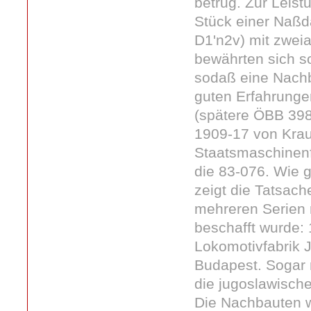
betrug. Zur Leist
Stück einer Naßd
D1'n2v) mit zwei
bewährten sich s
sodaß eine Nachb
guten Erfahrunge
(spätere ÖBB 398
1909-17 von Krau
Staatsmaschinenf
die 83-076. Wie g
zeigt die Tatsac
mehreren Serien 
beschafft wurde:
Lokomotivfabrik 
Budapest. Sogar 
die jugoslawisch
Die Nachbauten 