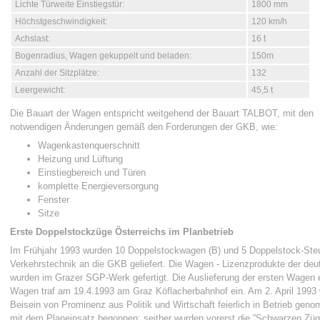
Lichte Türweite Einstiegstür:
1800 mm
Höchstgeschwindigkeit:
120 km/h
Achslast:
16 t
Bogenradius, Wagen gekuppelt und beladen:
150m
Anzahl der Sitzplätze:
132
Leergewicht:
45,5 t
Die Bauart der Wagen entspricht weitgehend der Bauart TALBOT, mit den
notwendigen Änderungen gemäß den Forderungen der GKB, wie:
Wagenkastenquerschnitt
Heizung und Lüftung
Einstiegbereich und Türen
komplette Energieversorgung
Fenster
Sitze
Erste Doppelstockzüge Österreichs im Planbetrieb
Im Frühjahr 1993 wurden 10 Doppelstockwagen (B) und 5 Doppelstock-St
Verkehrstechnik an die GKB geliefert. Die Wagen - Lizenzprodukte der 
wurden im Grazer SGP-Werk gefertigt. Die Auslieferung der ersten Wagen e
Wagen traf am 19.4.1993 am Graz Köflacherbahnhof ein. Am 2. April 199
Beisein von Prominenz aus Politik und Wirtschaft feierlich in Betrieb ge
mit dem Planeinsatz begonnen; seither wurden vorerst die ”Schwarzen Züg