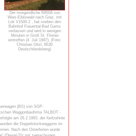
Der morgendliche R8558 von
Wies-Eibiswald nach Graz, mit
Lok V1500.2 , hat soeben den
Bahnhof Frauental-Bad Gams
verlassen und wird in wenigen
Minuten in Groß St. Florian
eintreffen (4. Juli 1997). (Foto:
Christian Oitzl, 8530
Deutschlandsberg)
euerwagen (BS) von SGP-
deutschen Waggonbaufirma TALBOT -
rfolgte am 26.2.1993, der fünfzehnte
3 wurden die Doppelstockwaggons im
nommen. Nach den Osterferien wurde
e“ (Diesel-Tfz mit zweiachsigen