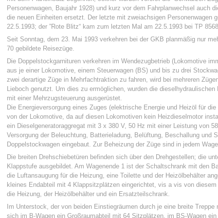
Personenwagen, Baujahr 1928) und kurz vor dem Fahrplanwechsel auch di
die neuen Einheiten ersetzt. Der letzte mit zweiachsigen Personenwagen 
22.5.1993; der ”Rote Blitz“ kam zum letzten Mal am 22.5.1993 bei TP 856
Seit Sonntag, dem 23. Mai 1993 verkehren bei der GKB planmäßig nur m
70 gebildete Reisezüge.
Die Doppelstockgarnituren verkehren im Wendezugbetrieb (Lokomotive imm
aus je einer Lokomotive, einem Steuerwagen (BS) und bis zu drei Stockwa
zwei derartige Züge in Mehrfachtraktion zu fahren, wird bei mehreren Züge
Lieboch genutzt. Um dies zu ermöglichen, wurden die dieselhydraulischen
mit einer Mehrzugsteuerung ausgerüstet.
Die Energieversorgung eines Zuges (elektrische Energie und Heizöl für die 
von der Lokomotive, da auf diesen Lokomotiven kein Heizdieselmotor install
ein Dieselgeneratoraggregat mit 3 x 380 V, 50 Hz mit einer Leistung von 58
Versorgung der Beleuchtung, Batterieladung, Belüftung, Beschallung und S
Doppelstockwagen eingebaut. Zur Beheizung der Züge sind in jedem Wage
Die breiten Drehschiebetüren befinden sich über den Drehgestellen; die unte
Klappstufe ausgebildet. Am Wagenende 1 ist der Schaltschrank mit den Bat
die Luftansaugung für die Heizung, eine Toilette und der Heizölbehälter a
kleines Endabteil mit 4 Klappsitzplätzen eingerichtet, vis a vis von diesem
die Heizung, der Heizölbehälter und ein Ersatzteilschrank.
Im Unterstock, der von beiden Einstiegräumen durch je eine breite Treppe mi
sich im B-Wagen ein Großraumabteil mit 64 Sitzplätzen, im BS-Wagen ein 