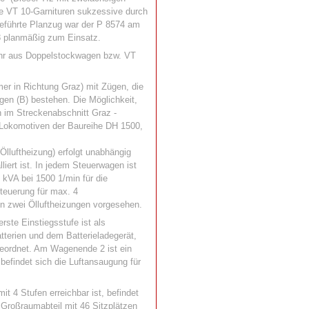
e VT 10-Garnituren sukzessive durch
geführte Planzug war der P 8574 am
8 planmäßig zum Einsatz.
ehr aus Doppelstockwagen bzw. VT
er in Richtung Graz) mit Zügen, die
gen (B) bestehen. Die Möglichkeit,
n im Streckenabschnitt Graz -
 Lokomotiven der Baureihe DH 1500,
Ölluftheizung) erfolgt unabhängig
iert ist. In jedem Steuerwagen ist
 kVA bei 1500 1/min für die
teuerung für max. 4
n zwei Ölluftheizungen vorgesehen.
rste Einstiegsstufe ist als
terien und dem Batterieladegerät,
ngeordnet. Am Wagenende 2 ist ein
 befindet sich die Luftansaugung für
t 4 Stufen erreichbar ist, befindet
Großraumabteil mit 46 Sitzplätzen