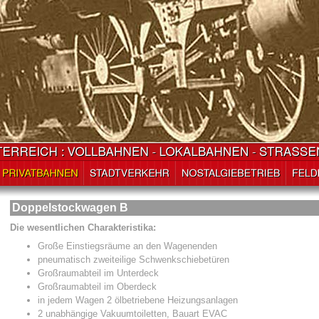
Doppelstockwagen B
Die wesentlichen Charakteristika:
Große Einstiegsräume an den Wagenenden
pneumatisch zweiteilige Schwenkschiebetüren
Großraumabteil im Unterdeck
Großraumabteil im Oberdeck
in jedem Wagen 2 ölbetriebene Heizungsanlagen
2 unabhängige Vakuumtoiletten, Bauart EVAC