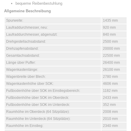
bequeme Reibenbestuhlung
Allgemeine Beschreibung
Spurweite:
1435 mm
Laufraddurchmesser, neu:
920 mm
Laufraddurchmesser, abgenutzt:
840 mm
Drehgestellachsabstand:
2500 mm
Drehzapfenabstand:
20000 mm
Gesamtachsabstand:
22500 mm
Länge über Puffer:
26400 mm
Wagenkastenlänge:
26100 mm
Wagenbreite über Blech:
2780 mm
Wagenkastenhöhe über SOK:
4606 mm
Fußbodenhöhe über SOK im Einstiegsbereich:
1182 mm
Fußbodenhöhe über SOK im Oberdeck:
2433 mm
Fußbodenhöhe über SOK im Unterdeck:
352 mm
Raumhöhe im Oberdeck (64 Sitzplätze):
2008 mm
Raumhöhe Im Unterdeck (64 Sitzplätze):
2010 mm
Raumhöhe im Einstieg:
2340 mm