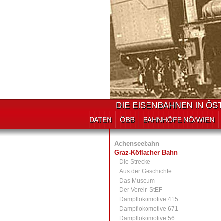
Achenseebahn
Graz-Köflacher Bahn
Die Strecke
Aus der Geschichte
Das Museum
Der Verein StEF
Dampflokomotive 415
Dampflokomotive 671
Dampflokomotive 56