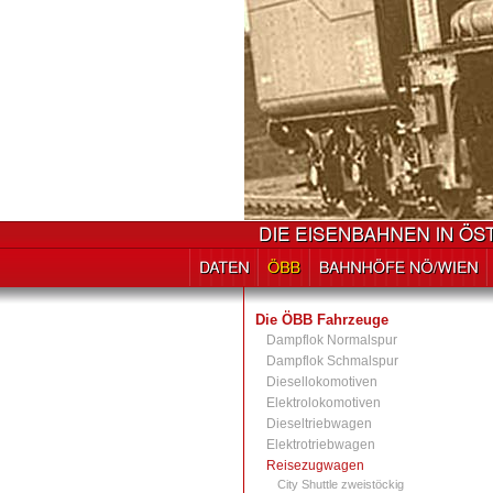
Die ÖBB Fahrzeuge
Dampflok Normalspur
Dampflok Schmalspur
Diesellokomotiven
Elektrolokomotiven
Dieseltriebwagen
Elektrotriebwagen
Reisezugwagen
City Shuttle zweistöckig