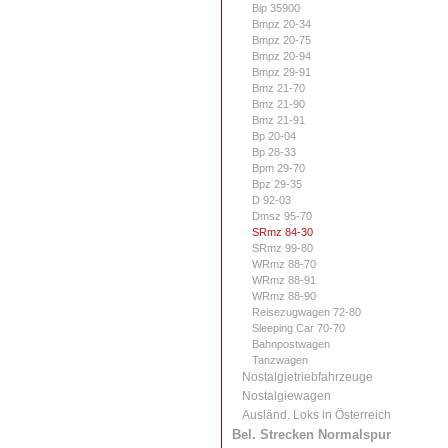
Bip 35900
Bmpz 20-34
Bmpz 20-75
Bmpz 20-94
Bmpz 29-91
Bmz 21-70
Bmz 21-90
Bmz 21-91
Bp 20-04
Bp 28-33
Bpm 29-70
Bpz 29-35
D 92-03
Dmsz 95-70
SRmz 84-30
SRmz 99-80
WRmz 88-70
WRmz 88-91
WRmz 88-90
Reisezugwagen 72-80
Sleeping Car 70-70
Bahnpostwagen
Tanzwagen
Nostalgietriebfahrzeuge
Nostalgiewagen
Ausländ. Loks in Österreich
Bel. Strecken Normalspur