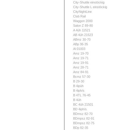
City-Shuttle einstöckig
City-Shuttle L einstöckig
CityNightLine
Club Rail
Waggon 2000
Salon Z 89-80
A 4üh 11521
AB 4üh 21523
ABmz 30-70
ABp 36-35
Al 01003
Amz 19-70
Amz 19-71
Amz 19-91
Amz 28-71
Amz 84-91
Bcmz 57-30
B 29-30
B 4ipüh
B 4iph/s
B 4TL 76-45
B 4üh
BC 4üh 21501
BD 4iph/s
BDmsz 82-70
BDmpsz 82-91
BDmpsz 82-75
BDp 82-35