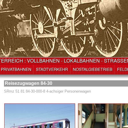
Reisezugwagen 84-30
SRmz 51 81 84-30-000-8 4-achsiger Personenwagen