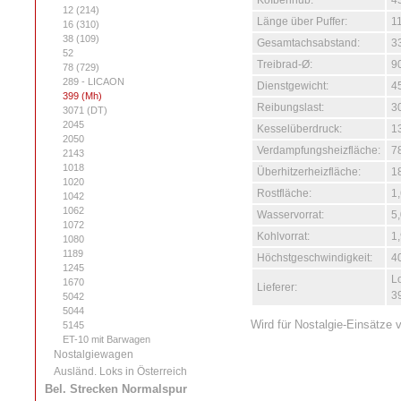
KoIbenhub:
4
12 (214)
Länge über Puffer:
1
16 (310)
38 (109)
Gesamtachsabstand:
3
52
Treibrad-Ø:
9
78 (729)
289 - LICAON
Dienstgewicht:
45
399 (Mh)
Reibungslast:
3
3071 (DT)
2045
Kesselüberdruck:
1
2050
Verdampfungsheizfläche:
7
2143
1018
Überhitzerheizfläche:
1
1020
Rostfläche:
1
1042
1062
Wasservorrat:
5
1072
Kohlvorrat:
1,
1080
1189
Höchstgeschwindigkeit:
4
1245
L
1670
Lieferer:
39
5042
5044
Wird für Nostalgie-Einsätze
5145
ET-10 mit Barwagen
Nostalgiewagen
Ausländ. Loks in Österreich
Bel. Strecken Normalspur