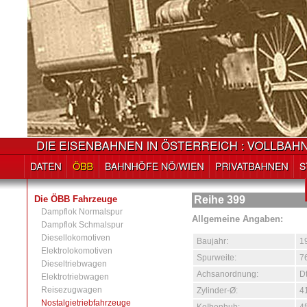
Die ÖBB Fahrzeuge
Reihe 399
Dampflok Normalspur
Allgemeine Angaben:
Dampflok Schmalspur
Diesellokomotiven
Baujahr:
1
Elektrolokomotiven
Spurweite:
7
Dieseltriebwagen
Achsanordnung:
D
Elektrotriebwagen
Reisezugwagen
Zylinder-Ø:
4
Nostalgietriebfahrzeuge