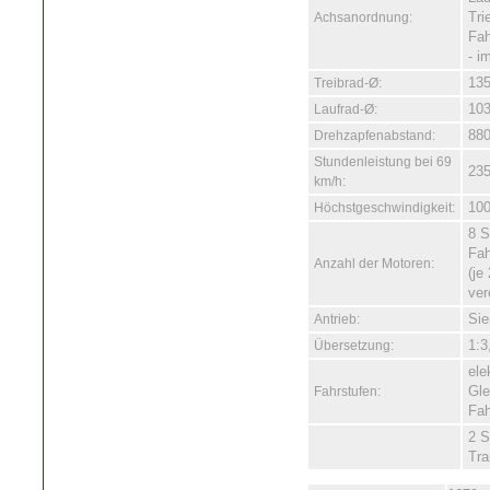
Achsanordnung:
Tri
Fah
- i
Treibrad-Ø:
13
Laufrad-Ø:
10
Drehzapfenabstand:
88
Stundenleistung bei 69
23
km/h:
Höchstgeschwindigkeit:
10
8 S
Fah
Anzahl der Motoren:
(je
ver
Antrieb:
Sie
Übersetzung:
1:3
ele
Fahrstufen:
Gle
Fah
2 S
Tra