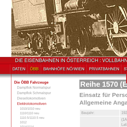
Die ÖBB Fahrzeuge
Reihe 1570 (E
Dampflok Normalspur
Dampflok Schmalspur
Einsatz für Per
Diesellokomotiven
Allgemeine Ang
Elektrolokomotiven
1010/1010 neu
Baujahr:
19
1110/1110 neu
1110.5/1110.5 neu
(1A
1012
Laf
1014/1114