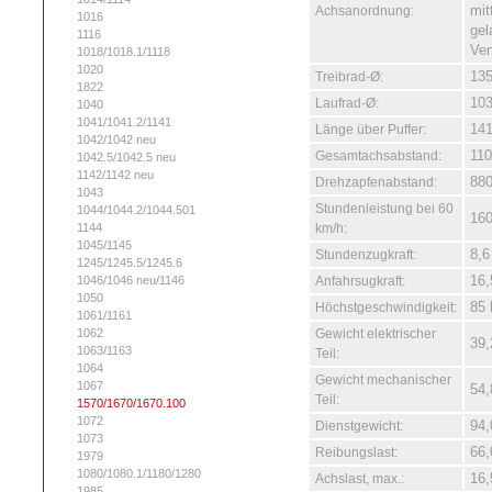
Achsanordnung:
mit
1016
gel
1116
Ver
1018/1018.1/1118
1020
Treibrad-Ø:
13
1822
Laufrad-Ø:
10
1040
1041/1041.2/1141
Länge über Puffer:
14
1042/1042 neu
Gesamtachsabstand:
11
1042.5/1042.5 neu
1142/1142 neu
Drehzapfenabstand:
88
1043
Stundenleistung bei 60
1044/1044.2/1044.501
16
1144
km/h:
1045/1145
Stundenzugkraft:
8,6
1245/1245.5/1245.6
1046/1046 neu/1146
Anfahrsugkraft:
16
1050
Höchstgeschwindigkeit:
85
1061/1161
1062
Gewicht elektrischer
39,
1063/1163
Teil:
1064
Gewicht mechanischer
1067
54,
Teil:
1570/1670/1670.100
1072
Dienstgewicht:
94,
1073
Reibungslast:
66
1979
1080/1080.1/1180/1280
Achslast, max.:
16,
1985