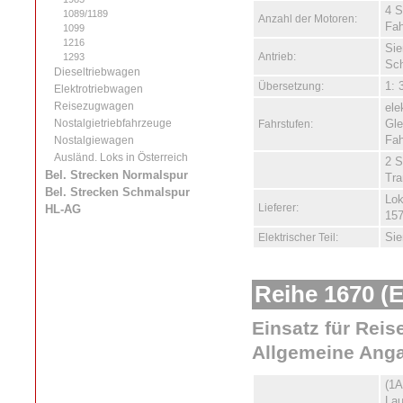
4 S
1089/1189
Anzahl der Motoren:
Fah
1099
1216
Sie
Antrieb:
1293
Sc
Dieseltriebwagen
Übersetzung:
1: 
Elektrotriebwagen
Reisezugwagen
ele
Nostalgietriebfahrzeuge
Fahrstufen:
Gle
Nostalgiewagen
Fah
Ausländ. Loks in Österreich
2 S
Bel. Strecken Normalspur
Tra
Bel. Strecken Schmalspur
Lok
Lieferer:
HL-AG
157
Elektrischer Teil:
Si
Reihe 1670 (E
Einsatz für Reis
Allgemeine Ang
(1A
Lau