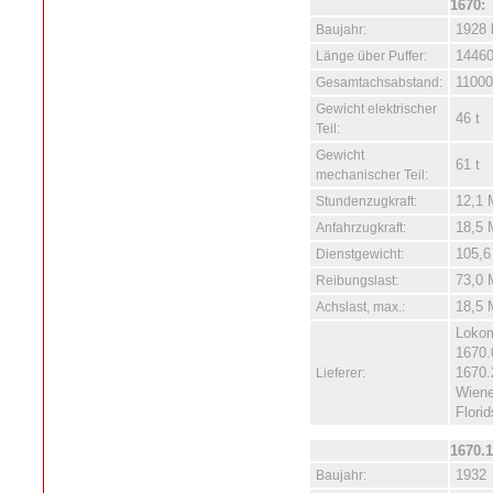
1670:
Baujahr:
1928 
Länge über Puffer:
1446
Gesamtachsabstand:
1100
Gewicht elektrischer
46 t
Teil:
Gewicht
61 t
mechanischer Teil:
Stundenzugkraft:
12,1 
Anfahrzugkraft:
18,5 
Dienstgewicht:
105,6
Reibungslast:
73,0 
Achslast, max.:
18,5 
Lokom
1670.
Lieferer:
1670.
Wiene
Flori
1670.1
Baujahr:
1932