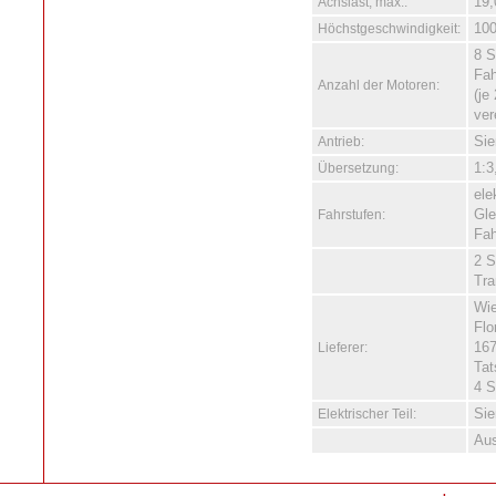
Achslast, max.:
19
Höchstgeschwindigkeit:
10
8 S
Fah
Anzahl der Motoren:
(je
ver
Antrieb:
Sie
Übersetzung:
1:3
ele
Fahrstufen:
Gle
Fah
2 S
Tra
Wie
Flo
Lieferer:
167
Tat
4 S
Elektrischer Teil:
Si
Aus