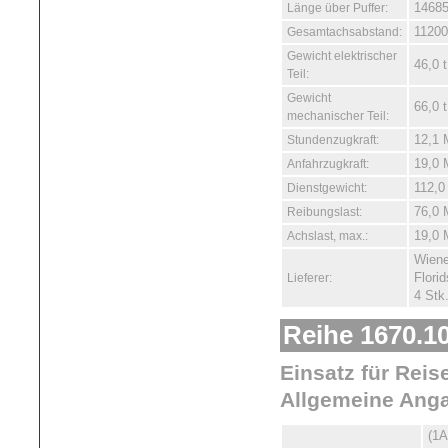
Länge über Puffer:
1468
Gesamtachsabstand:
1120
Gewicht elektrischer
46,0 t
Teil:
Gewicht
66,0 t
mechanischer Teil:
Stundenzugkraft:
12,1 
Anfahrzugkraft:
19,0 
Dienstgewicht:
112,0 
Reibungslast:
76,0 
Achslast, max.:
19,0 
Wiene
Lieferer:
Flori
4 Stk
Reihe 1670.10
Einsatz für Reis
Allgemeine Ang
(1A