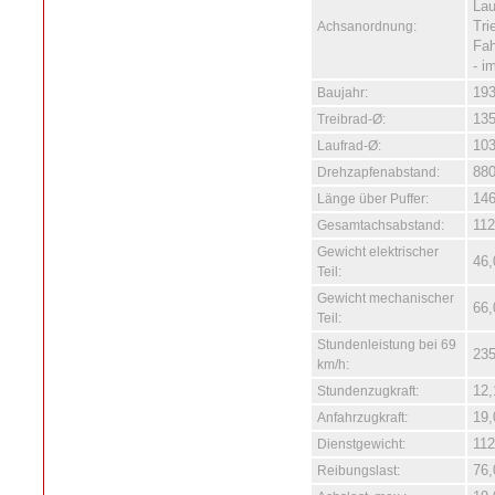
Lau
Achsanordnung:
Tri
Fah
- i
Baujahr:
19
Treibrad-Ø:
13
Laufrad-Ø:
10
Drehzapfenabstand:
88
Länge über Puffer:
14
Gesamtachsabstand:
11
Gewicht elektrischer
46,
Teil:
Gewicht mechanischer
66,
Teil:
Stundenleistung bei 69
23
km/h:
Stundenzugkraft:
12
Anfahrzugkraft:
19
Dienstgewicht:
112
Reibungslast:
76