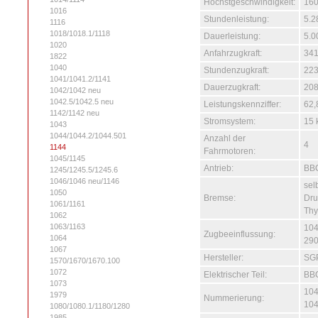
Höchstgeschwindigkeit:
160
1016
Stundenleistung:
5.2
1116
1018/1018.1/1118
Dauerleistung:
5.0
1020
Anfahrzugkraft:
341
1822
1040
Stundenzugkraft:
223
1041/1041.2/1141
Dauerzugkraft:
208
1042/1042 neu
1042.5/1042.5 neu
Leistungskennziffer:
62,
1142/1142 neu
Stromsystem:
15 
1043
1044/1044.2/1044.501
Anzahl der
4
1144
Fahrmotoren:
1045/1145
Antrieb:
BBC
1245/1245.5/1245.6
1046/1046 neu/1146
sel
1050
Bremse:
Dru
1061/1161
Thy
1062
1063/1163
104
Zugbeeinflussung:
1064
290
1067
Hersteller:
SG
1570/1670/1670.100
1072
Elektrischer Teil:
BBC
1073
104
1979
Nummerierung:
104
1080/1080.1/1180/1280
1985