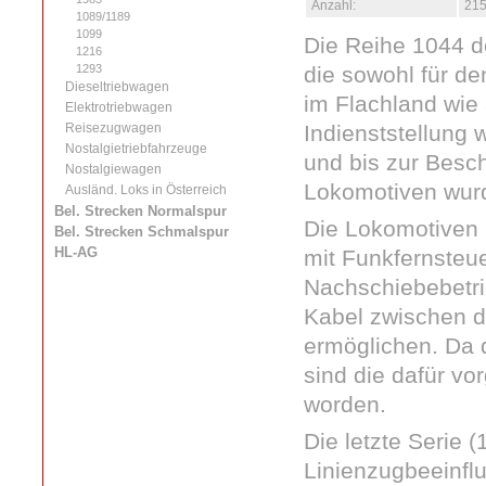
Anzahl:
215
1089/1189
1099
Die Reihe 1044 de
1216
1293
die sowohl für d
Dieseltriebwagen
im Flachland wie 
Elektrotriebwagen
Reisezugwagen
Indienststellung 
Nostalgietriebfahrzeuge
und bis zur Besc
Nostalgiewagen
Lokomotiven wur
Ausländ. Loks in Österreich
Bel. Strecken Normalspur
Die Lokomotiven
Bel. Strecken Schmalspur
HL-AG
mit Funkfernsteue
Nachschiebebetri
Kabel zwischen 
ermöglichen. Da d
sind die dafür v
worden.
Die letzte Serie 
Linienzugbeeinflu