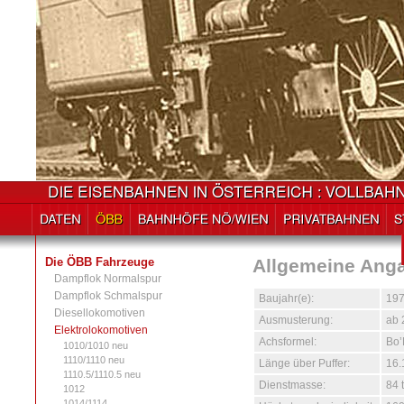
Die ÖBB Fahrzeuge
Allgemeine Ang
Dampflok Normalspur
Dampflok Schmalspur
Baujahr(e):
19
Diesellokomotiven
Ausmusterung:
ab 
Elektrolokomotiven
Achsformel:
Bo’
1010/1010 neu
1110/1110 neu
Länge über Puffer:
16
1110.5/1110.5 neu
Dienstmasse:
84 t
1012
1014/1114