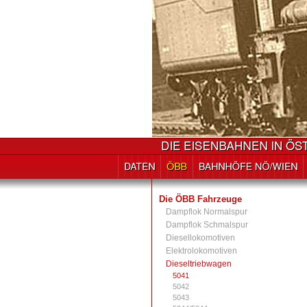
Die ÖBB Fahrzeuge
Dampflok Normalspur
Dampflok Schmalspur
Diesellokomotiven
Elektrolokomotiven
Dieseltriebwagen
5041
5042
5043