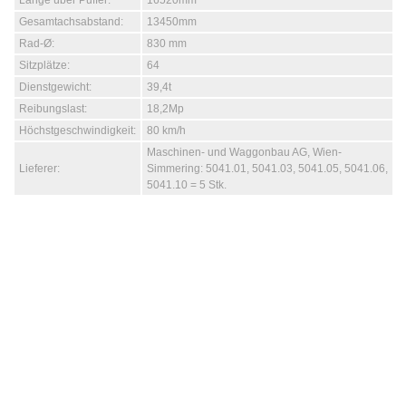
Länge über Puffer:
16520mm
Gesamtachsabstand:
13450mm
Rad-Ø:
830 mm
Sitzplätze:
64
Dienstgewicht:
39,4t
Reibungslast:
18,2Mp
Höchstgeschwindigkeit:
80 km/h
Maschinen- und Waggonbau AG, Wien-
Lieferer:
Simmering: 5041.01, 5041.03, 5041.05, 5041.06,
5041.10 = 5 Stk.