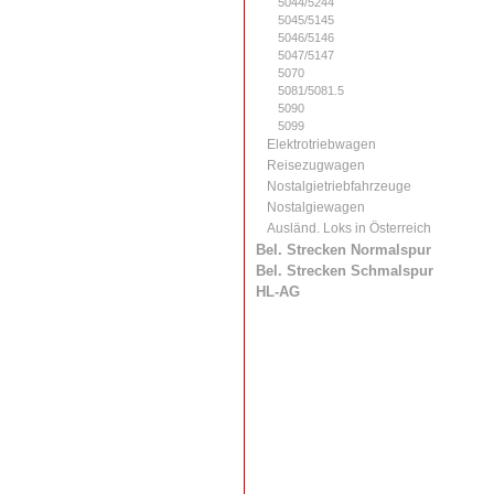
5044/5244
5045/5145
5046/5146
5047/5147
5070
5081/5081.5
5090
5099
Elektrotriebwagen
Reisezugwagen
Nostalgietriebfahrzeuge
Nostalgiewagen
Ausländ. Loks in Österreich
Bel. Strecken Normalspur
Bel. Strecken Schmalspur
HL-AG