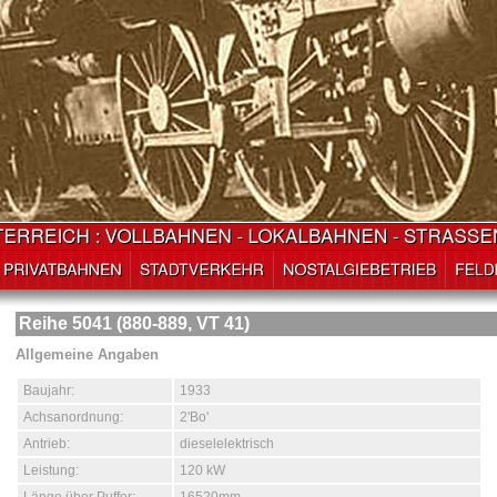
Reihe 5041 (880-889, VT 41)
Allgemeine Angaben
Baujahr:
1933
Achsanordnung:
2'Bo'
Antrieb:
dieselelektrisch
Leistung:
120 kW