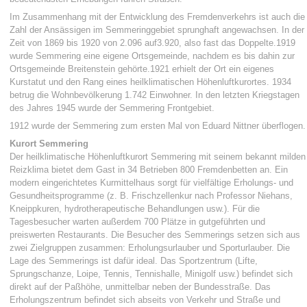
Im Zusammenhang mit der Entwicklung des Fremdenverkehrs ist auch die
Zahl der Ansässigen im Semmeringgebiet sprunghaft angewachsen. In der
Zeit von 1869 bis 1920 von 2.096 auf3.920, also fast das Doppelte.1919
wurde Semmering eine eigene Ortsgemeinde, nachdem es bis dahin zur
Ortsgemeinde Breitenstein gehörte.1921 erhielt der Ort ein eigenes
Kurstatut und den Rang eines heilklimatischen Höhenluftkurortes. 1934
betrug die Wohnbevölkerung 1.742 Einwohner. In den letzten Kriegstagen
des Jahres 1945 wurde der Semmering Frontgebiet.
1912 wurde der Semmering zum ersten Mal von Eduard Nittner überflogen.
Kurort Semmering
Der heilklimatische Höhenluftkurort Semmering mit seinem bekannt milden
Reizklima bietet dem Gast in 34 Betrieben 800 Fremdenbetten an. Ein
modern eingerichtetes Kurmittelhaus sorgt für vielfältige Erholungs- und
Gesundheitsprogramme (z. B. Frischzellenkur nach Professor Niehans,
Kneippkuren, hydrotherapeutische Behandlungen usw.). Für die
Tagesbesucher warten außerdem 700 Plätze in gutgeführten und
preiswerten Restaurants. Die Besucher des Semmerings setzen sich aus
zwei Zielgruppen zusammen: Erholungsurlauber und Sporturlauber. Die
Lage des Semmerings ist dafür ideal. Das Sportzentrum (Lifte,
Sprungschanze, Loipe, Tennis, Tennishalle, Minigolf usw.) befindet sich
direkt auf der Paßhöhe, unmittelbar neben der Bundesstraße. Das
Erholungszentrum befindet sich abseits von Verkehr und Straße und