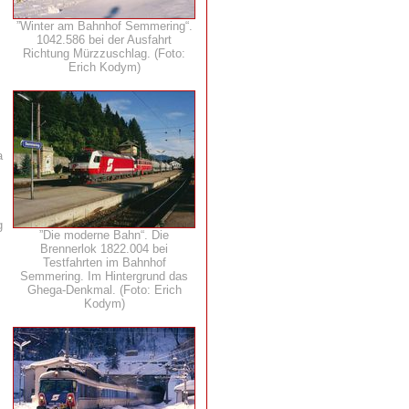
”Winter am Bahnhof Semmering“.
1042.586 bei der Ausfahrt
Richtung Mürzzuschlag. (Foto:
Erich Kodym)
a
g
”Die moderne Bahn“. Die
Brennerlok 1822.004 bei
Testfahrten im Bahnhof
Semmering. Im Hintergrund das
Ghega-Denkmal. (Foto: Erich
Kodym)