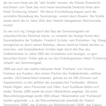
die wir noch heute als die "alte Straße" kennen; die Stände Österreichs
errichteten zum Dank das noch heute bestehende Denkmal hinter dem
Hotel "Erzherzog Johann". Mit dieser Erschließung begann auch die
verstärkte Besiedlung des Semmerings, vorerst durch Bauern. Die Straße
wurde durch die im Jahre 1841 dem Verkehr übergebenen Reichsstraße
ersetzt.
So wie sich Ing. Ghega durch den Bau der Semmeringbahn ein
unauslöschliches Denkmal setzte, so verdankt der heutige Kurort dem
Generaldirektor der Südbahn, Friedrich Schüler, sein Entstehen. Ing. Gheg
ermöglichte es durch seinen Bahnbau, dieses herrliche Gebiet leichter zu
erreichen, und Generaldirektor Schüler legte durch den Bau des
Südbahnhotels im Jahre 1882 den Grundstein zum heutigen, so gern
besuchten Kurort. Früher gab es nur das Einkehrgasthaus Hotel "Erzherzo
Johann" am Semmeringpaß.
1889 war auch das weithin bekannte Hotel "Panhans" von Vinzenz
Panhans aus Kaaden, dem ersten Pächter des Südbahnhotels, eröffnet
worden. 1913 beträchtlich erweitert, gehörte es mit 400 Zimmern und
Appartements zu den größten des europäischen Festlandes. Weitere
Hotels folgten, dazu Pensionen und Villen. Auch Kaufleute ließen sich
nieder. Bereits 1886 wurde die erste Villenkolonie angelegt. Die erste
Wasserleitungsanlage wurde 1893 erbaut. Heilanstalten und "Kurhäuser"
wurden gegründet, u.a. die Wasserheilanstalt unterhalb der Station
Semmering (1896), das Kurhaus am Wolfsbergkogel (1909), das Palace