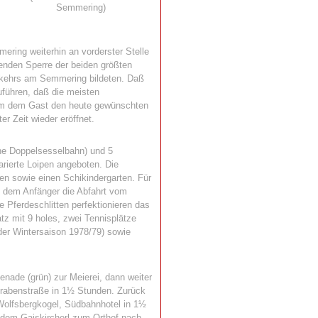
Semmering)
ering weiterhin an vorderster Stelle
henden Sperre der beiden größten
rkehrs am Semmering bildeten. Daß
zuführen, daß die meisten
 um dem Gast den heute gewünschten
r Zeit wieder eröffnet.
ine Doppelsesselbahn) und 5
rierte Loipen angeboten. Die
sen sowie einen Schikindergarten. Für
ch dem Anfänger die Abfahrt vom
 Pferdeschlitten perfektionieren das
z mit 9 holes, zwei Tennisplätze
 der Wintersaison 1978/79) sowie
nade (grün) zur Meierei, dann weiter
grabenstraße in 1½ Stunden. Zurück
 Wolfsbergkogel, Südbahnhotel in 1½
 dem Gaiskircherl zum Orthof nach