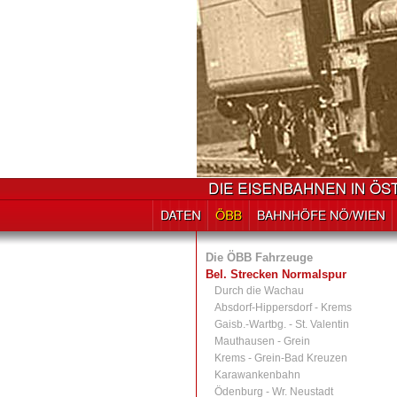
Die ÖBB Fahrzeuge
Bel. Strecken Normalspur
Durch die Wachau
Absdorf-Hippersdorf - Krems
Gaisb.-Wartbg. - St. Valentin
Mauthausen - Grein
Krems - Grein-Bad Kreuzen
Karawankenbahn
Ödenburg - Wr. Neustadt