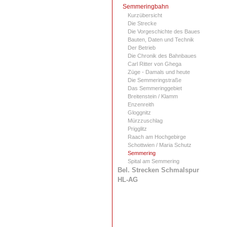
Semmeringbahn
Kurzübersicht
Die Strecke
Die Vorgeschichte des Baues
Bauten, Daten und Technik
Der Betrieb
Die Chronik des Bahnbaues
Carl Ritter von Ghega
Züge - Damals und heute
Die Semmeringstraße
Das Semmeringgebiet
Breitenstein / Klamm
Enzenreith
Gloggnitz
Mürzzuschlag
Prigglitz
Raach am Hochgebirge
Schottwien / Maria Schutz
Semmering
Spital am Semmering
Bel. Strecken Schmalspur
HL-AG