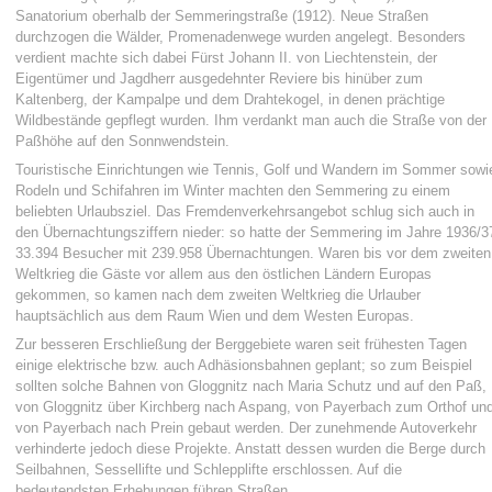
Sanatorium oberhalb der Semmeringstraße (1912). Neue Straßen
durchzogen die Wälder, Promenadenwege wurden angelegt. Besonders
verdient machte sich dabei Fürst Johann II. von Liechtenstein, der
Eigentümer und Jagdherr ausgedehnter Reviere bis hinüber zum
Kaltenberg, der Kampalpe und dem Drahtekogel, in denen prächtige
Wildbestände gepflegt wurden. Ihm verdankt man auch die Straße von der
Paßhöhe auf den Sonnwendstein.
Touristische Einrichtungen wie Tennis, Golf und Wandern im Sommer sowi
Rodeln und Schifahren im Winter machten den Semmering zu einem
beliebten Urlaubsziel. Das Fremdenverkehrsangebot schlug sich auch in
den Übernachtungsziffern nieder: so hatte der Semmering im Jahre 1936/3
33.394 Besucher mit 239.958 Übernachtungen. Waren bis vor dem zweiten
Weltkrieg die Gäste vor allem aus den östlichen Ländern Europas
gekommen, so kamen nach dem zweiten Weltkrieg die Urlauber
hauptsächlich aus dem Raum Wien und dem Westen Europas.
Zur besseren Erschließung der Berggebiete waren seit frühesten Tagen
einige elektrische bzw. auch Adhäsionsbahnen geplant; so zum Beispiel
sollten solche Bahnen von Gloggnitz nach Maria Schutz und auf den Paß,
von Gloggnitz über Kirchberg nach Aspang, von Payerbach zum Orthof un
von Payerbach nach Prein gebaut werden. Der zunehmende Autoverkehr
verhinderte jedoch diese Projekte. Anstatt dessen wurden die Berge durch
Seilbahnen, Sessellifte und Schlepplifte erschlossen. Auf die
bedeutendsten Erhebungen führen Straßen.