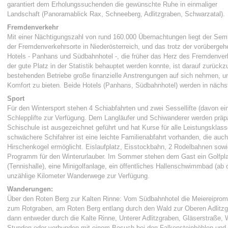
garantiert dem Erholungssuchenden die gewünschte Ruhe in einmaliger
Landschaft (Panoramablick Rax, Schneeberg, Adlitzgraben, Schwarzatal).
Fremdenverkehr
Mit einer Nächtigungszahl von rund 160.000 Übernachtungen liegt der Semm
der Fremdenverkehrsorte in Niederösterreich, und das trotz der vorüberge
Hotels - Panhans und Südbahnhotel -, die früher das Herz des Fremdenve
der gute Platz in der Statistik behauptet werden konnte, ist darauf zurück
bestehenden Betriebe große finanzielle Anstrengungen auf sich nehmen,
Komfort zu bieten. Beide Hotels (Panhans, Südbahnhotel) werden in nächste
Sport
Für den Wintersport stehen 4 Schiabfahrten und zwei Sessellifte (davon e
Schlepplifte zur Verfügung. Dem Langläufer und Schiwanderer werden präpa
Schischule ist ausgezeichnet geführt und hat Kurse für alle Leistungsklas
schwächere Schifahrer ist eine leichte Familienabfahrt vorhanden, die au
Hirschenkogel ermöglicht. Eislaufplatz, Eisstockbahn, 2 Rodelbahnen sowie
Programm für den Winterurlauber. Im Sommer stehen dem Gast ein Golfplat
(Tennishalle), eine Minigolfanlage, ein öffentliches Hallenschwimmbad (ab
unzählige Kilometer Wanderwege zur Verfügung.
Wanderungen:
Über den Roten Berg zur Kalten Rinne: Vom Südbahnhotel die Meiereiprome
zum Rotgraben, am Roten Berg entlang durch den Wald zur Oberen Adlitz
dann entweder durch die Kalte Rinne, Unterer Adlitzgraben, Gläserstraße,
Stunden oder verbunden mit einem Besuch bei den Falkensteinhöhlen und