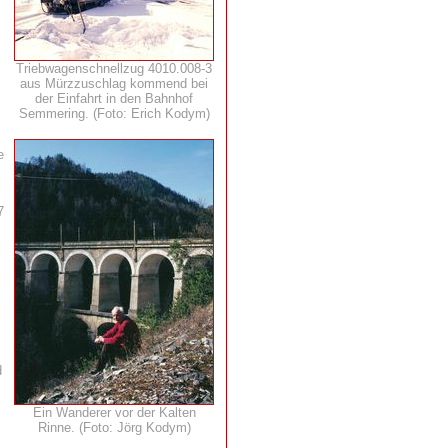
Triebwagenschnellzug 4010.008-3
aus Mürzzuschlag kommend bei
der Einfahrt in den Bahnhof
Semmering. (Foto: Erich Kodym)
e
7
d
Ein Wanderer vor der Kalten
Rinne. (Foto: Jörg Kodym)