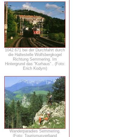
1042.671 bei der Durchfahrt durch
die Haltestelle Wolfsbergkogel
Richtung Semmering. Im
Hintergrund das ”Kurhaus“ . (Foto:
Erich Kodym)
Wanderparadies Semmering.
(Foto: Tourismusverband