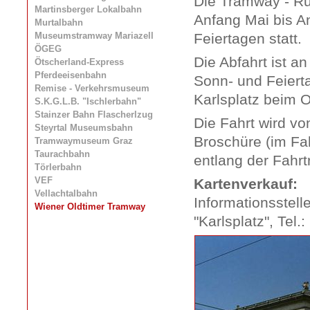
Die Tramway - Ru
Martinsberger Lokalbahn
Anfang Mai bis A
Murtalbahn
Museumstramway Mariazell
Feiertagen statt.
ÖGEG
Die Abfahrt ist 
Ötscherland-Express
Pferdeeisenbahn
Sonn- und Feiert
Remise - Verkehrsmuseum
Karlsplatz beim O
S.K.G.L.B. "Ischlerbahn"
Stainzer Bahn Flascherlzug
Die Fahrt wird vo
Steyrtal Museumsbahn
Broschüre (im Fah
Tramwaymuseum Graz
Taurachbahn
entlang der Fahrt
Törlerbahn
VEF
Kartenverkauf:
Vellachtalbahn
Informationsstell
Wiener Oldtimer Tramway
"Karlsplatz", Tel.