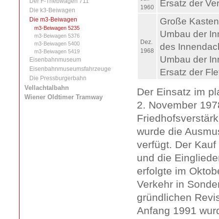
Der F-Triebwagen 711
Ersatz der Ve
1960
Die k3-Beiwagen
Große Kaste
Die m3-Beiwagen
m3-Beiwagen 5235
Umbau der In
m3-Beiwagen 5376
Dez.
m3-Beiwagen 5400
des Innendach
1968
m3-Beiwagen 5419
Umbau der Inn
Eisenbahnmuseum
Eisenbahnmuseumsfahrzeuge
Ersatz der Fle
Die Pressburgerbahn
Vellachtalbahn
Der Einsatz im p
Wiener Oldtimer Tramway
2. November 1978
Friedhofsverstärk
wurde die Ausmu
verfügt. Der Kau
und die Einglied
erfolgte im Okto
Verkehr in Sond
gründlichen Rev
Anfang 1991 wurd