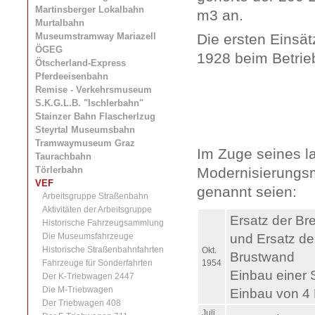
Martinsberger Lokalbahn
m3 an.
Murtalbahn
Museumstramway Mariazell
Die ersten Einsät
ÖGEG
1928 beim Betrie
Ötscherland-Express
Pferdeeisenbahn
Remise - Verkehrsmuseum
S.K.G.L.B. "Ischlerbahn"
Stainzer Bahn Flascherlzug
Steyrtal Museumsbahn
Tramwaymuseum Graz
Im Zuge seines l
Taurachbahn
Törlerbahn
Modernisierungsm
VEF
genannt seien:
Arbeitsgruppe Straßenbahn
Aktivitäten der Arbeitsgruppe
Ersatz der Br
Historische Fahrzeugsammlung
und Ersatz d
Die Museumsfahrzeuge
Historische Straßenbahnfahrten
Okt.
Brustwand
Fahrzeuge für Sonderfahrten
1954
Einbau einer
Der K-Triebwagen 2447
Die M-Triebwagen
Einbau von 4 
Der Triebwagen 408
Juli