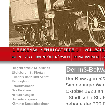
Bregenzerwald Museumsb.
Der m3-Beiw
Ebelsberg - St. Florian
Erlebnis Bahn und Schiff
Der Beiwagen 52
Erzbergbahn
Simmeringer Wagg
Feisrtitztalbahn
Oktober 1928 an
Das Heizhaus
Hofsalonwagen
- Städtische Stra
Höllental-Express
gehörte der 200 
Kärntner Nostalgiebahnen