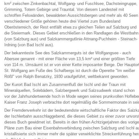
km² zwischen Zinkenbachtal, Wolfgang- und Fuschlsee, Dachsteingruppe,
Grimming, Totem Gebirge und Trauntal. Von diesem Landesteil mit
schroffen Felswänden, bewaldeten Aussichtsbergen und mehr als 40 Seen
verschiedener Größe gehören heute drei Viertel zum Bundesland
Oberösterreich, der Rest entfällt etwa zu gleichen Teilen auf Salzburg und
die Steiermark. Dieses Gebiet erschließen in den Randlagen die Westbahn
(von Salzburg aus) und Salzkammergutlinie Attnang-Puchheim - Steinach-
Irdning (von Bad Ischl aus).
Der bekannteste See des Salzkammerguts ist der Wolfgangsee - auch
Abersee genannt - mit einer Fläche von 13,5 km² und einer größten Tiefe
von 114 m. Umsäumt ist er von einer Kette imposanter Berge. Der Hauptor
St. Wolfgang am Fuße des Schafbergs ist durch die Operette "Im weißer
Rößl" von Ralph Benatzky, 1930 uraufgeführt, weltbekannt geworden.
Der Kurort Bad Ischl am Zusammenfluß der Ischl und der Traun mit
Mineralquellen, Solebädern, Salzbergwerk und Salzsudwerk stand schon
vor der Jahrhundertwende hoch in Mode wegen seines prunkvollen Hofle
Kaiser Franz Joseph verbrachte dort regelmäßig die Sommermonate in seine
Der Fremdenverkehr ist der bedeutendste wirtschaftliche Faktor des Salz
der Ischlerbahn ausschlaggebend, die dieses Gebiet zu einer zuvor unvorst
dieses Buch gewidmet ist. Bereits in den frühen Achtzigerjahren des vorig
Pläne zum Bau einer Eisenbahnverbindung zwischen Salzburg und Ischl au
kristallisierte sich immer mehr die später verwirklichte Streckenführung h