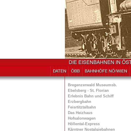
Bregenzerwald Museumsb.
Ebelsberg - St. Florian
Erlebnis Bahn und Schiff
Erzbergbahn
Feisrtitztalbahn
Das Heizhaus
Hofsalonwagen
Höllental-Express
Kärntner Nostalgiebahnen