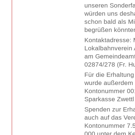
unseren Sonderfa
würden uns desha
schon bald als Mi
begrüßen könnte
Kontaktadresse: 
Lokalbahnverein 
am Gemeindeamt 
02874/278 (Fr. H
Für die Erhaltun
wurde außerdem e
Kontonummer 001
Sparkasse Zwettl
Spenden zur Erha
auch auf das Ver
Kontonummer 7.5
000 unter dem Ke