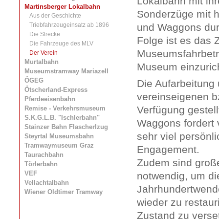
Lokalbahn mit ih
Martinsberger Lokalbahn
Sonderzüge mit h
Aus der Geschichte
Triebfahrzeugeinsatz ab 1896
und Waggons durc
Die Strecke
Folge ist es das 
Die Fahrzeuge des MLV
Museumsfahrbetri
Der Verein
Murtalbahn
Museum einzuric
Museumstramway Mariazell
ÖGEG
Die Aufarbeitung
Ötscherland-Express
vereinseigenen b
Pferdeeisenbahn
Verfügung gestel
Remise - Verkehrsmuseum
S.K.G.L.B. "Ischlerbahn"
Waggons fordert 
Stainzer Bahn Flascherlzug
sehr viel persönl
Steyrtal Museumsbahn
Tramwaymuseum Graz
Engagement.
Taurachbahn
Zudem sind große 
Törlerbahn
VEF
notwendig, um di
Vellachtalbahn
Jahrhundertwen
Wiener Oldtimer Tramway
wieder zu restaur
Zustand zu verse