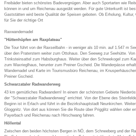
Freibäder bieten schönstes Badevergnügen. Aber auch Sportarten wie Reit
können in und um Reichenau ausgeübt werden. Für gute Unterkunft ist bes
Gaststätten wird beste Qualität der Speisen geboten. Ob Erholung, Kultur
für Sie der richtige Ort
Raxwandernadel
"Hüttenhüpfen am Raxplateau"
Die Tour führt von der Raxseilbahn - in weniger als 10 min. auf 1.547 m 
über den Praterstern weiter zum Ottohaus. Den Seeweg zur Seehütte. Von 
Trinksteinsattel zum Habsburghaus. Weiter über den Schneekogel zum Ka
zum Waxrieglhaus, herunter zum Preiner Gscheid. Die Wanderpässe erhalten
Wandernadel und Karte im Tourismusbüro Reichenau, im Knusperhäuschen
Preiner Gscheid.
Schwarzataler Radwanderweg
43 km gemütliches Radwandern! In einem der schönsten Gebiete Niederöste
der "Schwarzataler Radwanderweg" errichtet. Von der Ebene des Steinfeld
Beginn ist in Erlach und führt in die Bezirkshauptstadt Neunkirchen. Weit
Gloggnitz. Von dort aus können Sie die Route über Prigglitz wählen oder 
Payerbach und Reichenau nach Hirschwang fahren.
Höllental
Zwischen den beiden höchsten Bergen in NÖ, dem Schneeberg und der Raxa