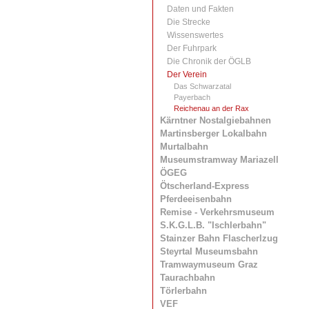
Daten und Fakten
Die Strecke
Wissenswertes
Der Fuhrpark
Die Chronik der ÖGLB
Der Verein
Das Schwarzatal
Payerbach
Reichenau an der Rax
Kärntner Nostalgiebahnen
Martinsberger Lokalbahn
Murtalbahn
Museumstramway Mariazell
ÖGEG
Ötscherland-Express
Pferdeeisenbahn
Remise - Verkehrsmuseum
S.K.G.L.B. "Ischlerbahn"
Stainzer Bahn Flascherlzug
Steyrtal Museumsbahn
Tramwaymuseum Graz
Taurachbahn
Törlerbahn
VEF