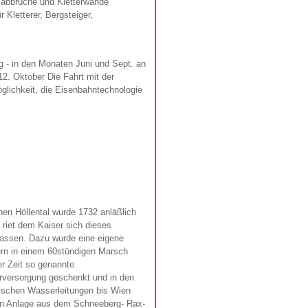
sabbrüche und Kletterwände
 Kletterer, Bergsteiger,
- in den Monaten Juni und Sept. an
. Oktober Die Fahrt mit der
lichkeit, die Eisenbahntechnologie
en Höllental wurde 1732 anläßlich
 riet dem Kaiser sich dieses
lassen. Dazu wurde eine eigene
sern in einem 60stündigen Marsch
er Zeit so genannte
rversorgung geschenkt und in den
mischen Wasserleitungen bis Wien
ten Anlage aus dem Schneeberg- Rax-