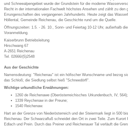
und Schneealpengebiet wurde der Grundstein für die moderne Wasserverso
Recht in der internationalen Fachwelt höchstes Ansehen und zählt zu de
Errungenschaften des vergangenen Jahrhunderts. Heute zeigt das Wasser
Höllental, Gemeinde Reichenau, die Geschichte rund um die Quelle.
Öffnungszeiten: 1.5. - 26. 10., Sonn- und Feiertag 10-12 Uhr, außerhalb d
Voranmeldung.
Kaiserbrunn Betriebsleitung
Hirschwang 67
A-2651 Reichenau
Tel. 02666/(5)2548
Aus der Geschichte
Namensdeutung: "Reichenau" ist ein höfischer Wunschname und bezog sich 
das Schloß; die Siedlung selbst hieß "Schneedörfl".
Wichtige urkundliche Erwähnungen:
1260 de Reichenawe (Oberösterreichisches Urkundenbuch, IV, 564);
1339 Reychenaw in der Preune;
1540 Reichenaw.
Hart an der Grenze von Niederösterreich und der Steiermark liegt in 500 b
Reichenau. Der Schwarzafluß schneidet den Ort in zwei Teile. Zum Kurort
Edlach und Prein. Durch das Preiner und Reichenauer Tal verläuft die Gre