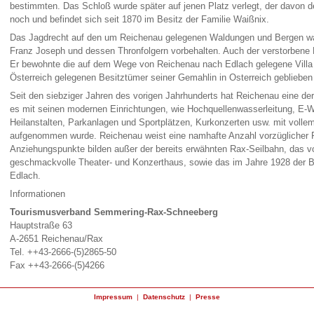
bestimmten. Das Schloß wurde später auf jenen Platz verlegt, der davon d
noch und befindet sich seit 1870 im Besitz der Familie Waißnix.
Das Jagdrecht auf den um Reichenau gelegenen Waldungen und Bergen war
Franz Joseph und dessen Thronfolgern vorbehalten. Auch der verstorbene K
Er bewohnte die auf dem Wege von Reichenau nach Edlach gelegene Villa W
Österreich gelegenen Besitztümer seiner Gemahlin in Osterreich geblieben 
Seit den siebziger Jahren des vorigen Jahrhunderts hat Reichenau eine der
es mit seinen modernen Einrichtungen, wie Hochquellenwasserleitung, E
Heilanstalten, Parkanlagen und Sportplätzen, Kurkonzerten usw. mit vollem
aufgenommen wurde. Reichenau weist eine namhafte Anzahl vorzüglicher Pr
Anziehungspunkte bilden außer der bereits erwähnten Rax-Seilbahn, das vo
geschmackvolle Theater- und Konzerthaus, sowie das im Jahre 1928 der 
Edlach.
Informationen
Tourismusverband Semmering-Rax-Schneeberg
Hauptstraße 63
A-2651 Reichenau/Rax
Tel. ++43-2666-(5)2865-50
Fax ++43-2666-(5)4266
Impressum
|
Datenschutz
|
Presse