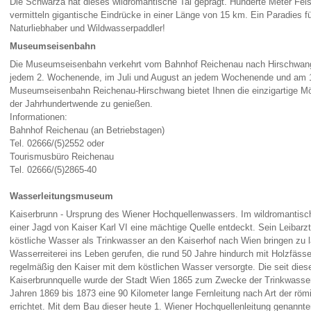
Die Schwarza hat dieses wildromantische Tal geprägt. Hunderte Meter Fel
vermitteln gigantische Eindrücke in einer Länge von 15 km. Ein Paradies für
Naturliebhaber und Wildwasserpaddler!
Museumseisenbahn
Die Museumseisenbahn verkehrt vom Bahnhof Reichenau nach Hirschwang 
jedem 2. Wochenende, im Juli und August an jedem Wochenende und am 12
Museumseisenbahn Reichenau-Hirschwang bietet Ihnen die einzigartige Mög
der Jahrhundertwende zu genießen.
Informationen:
Bahnhof Reichenau (an Betriebstagen)
Tel. 02666/(5)2552 oder
Tourismusbüro Reichenau
Tel. 02666/(5)2865-40
Wasserleitungsmuseum
Kaiserbrunn - Ursprung des Wiener Hochquellenwassers. Im wildromantisch
einer Jagd von Kaiser Karl VI eine mächtige Quelle entdeckt. Sein Leibarzt
köstliche Wasser als Trinkwasser an den Kaiserhof nach Wien bringen zu 
Wasserreiterei ins Leben gerufen, die rund 50 Jahre hindurch mit Holzfäs
regelmäßig den Kaiser mit dem köstlichen Wasser versorgte. Die seit dies
Kaiserbrunnquelle wurde der Stadt Wien 1865 zum Zwecke der Trinkwasse
Jahren 1869 bis 1873 eine 90 Kilometer lange Fernleitung nach Art der rö
errichtet. Mit dem Bau dieser heute 1. Wiener Hochquellenleitung genann