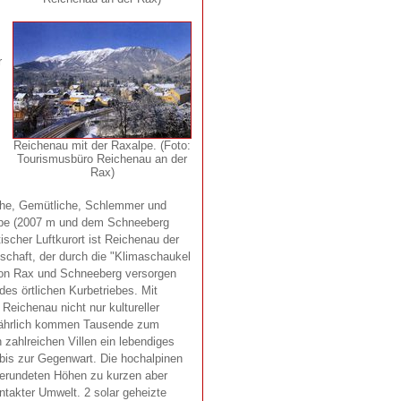
r
Reichenau mit der Raxalpe. (Foto:
Tourismusbüro Reichenau an der
Rax)
iche, Gemütliche, Schlemmer und
alpe (2007 m und dem Schneeberg
tischer Luftkurort ist Reichenau der
dschaft, der durch die "Klimaschaukel
von Rax und Schneeberg versorgen
es örtlichen Kurbetriebes. Mit
eichenau nicht nur kultureller
lljährlich kommen Tausende zum
 zahlreichen Villen ein lebendiges
bis zur Gegenwart. Die hochalpinen
gerundeten Höhen zu kurzen aber
takter Umwelt. 2 solar geheizte