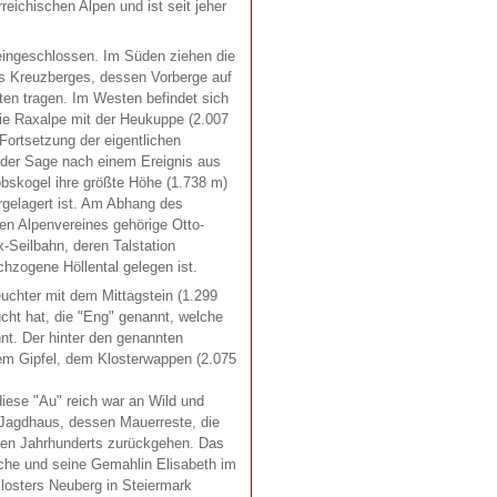
eichischen Alpen und ist seit jeher
eingeschlossen. Im Süden ziehen die
s Kreuzberges, dessen Vorberge auf
iten tragen. Im Westen befindet sich
die Raxalpe mit der Heukuppe (2.007
Fortsetzung der eigentlichen
 der Sage nach einem Ereignis aus
bskogel ihre größte Höhe (1.738 m)
rgelagert ist. Am Abhang des
en Alpenvereines gehörige Otto-
-Seilbahn, deren Talstation
hzogene Höllental gelegen ist.
euchter mit dem Mittagstein (1.299
cht hat, die "Eng" genannt, welche
nt. Der hinter den genannten
dem Gipfel, dem Klosterwappen (2.075
iese "Au" reich war an Wild und
in Jagdhaus, dessen Mauerreste, die
ften Jahrhunderts zurückgehen. Das
iche und seine Gemahlin Elisabeth im
Klosters Neuberg in Steiermark