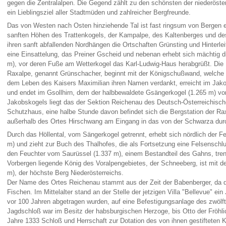
gegen die Zentralalpen. Die Gegend zählt zu den schönsten der niederösterr
ein Lieblingsziel aller Stadtmüden und zahlreicher Bergfreunde.
Das von Westen nach Osten hinziehende Tal ist fast ringsum von Bergen 
sanften Höhen des Trattenkogels, der Kampalpe, des Kaltenberges und de
ihren sanft abfallenden Nordhängen die Ortschaften Grünsting und Hinterle
eine Einsattelung, das Preiner Gscheid und nebenan erhebt sich mächtig 
m), vor deren Fuße am Wetterkogel das Karl-Ludwig-Haus herabgrüßt. Die 
Raxalpe, genannt Grünschacher, beginnt mit der Königschußwand, welche
dem Leben des Kaisers Maximilian ihren Namen verdankt, erreicht im Jako
und endet im Gsollhirn, dem der halbbewaldete Gsängerkogel (1.265 m) vo
Jakobskogels liegt das der Sektion Reichenau des Deutsch-Österreichisch
Schutzhaus, eine halbe Stunde davon befindet sich die Bergstation der Rax
außerhalb des Ortes Hirschwang am Eingang in das von der Schwarza durc
Durch das Höllental, vom Sängerkogel getrennt, erhebt sich nördlich der F
m) und zieht zur Buch des Thalhofes, die als Fortsetzung eine Felsenschlu
den Feuchter vom Saurüssel (1.337 m), einem Bestandteil des Gahns, tren
Vorbergen liegende König des Voralpengebietes, der Schneeberg, ist mit 
m), der höchste Berg Niederösterreichs.
Der Name des Ortes Reichenau stammt aus der Zeit der Babenberger, da d
Fischen. Im Mittelalter stand an der Stelle der jetzigen Villa "Bellevue" e
vor 100 Jahren abgetragen wurden, auf eine Befestigungsanlage des zwöl
Jagdschloß war im Besitz der habsburgischen Herzoge, bis Otto der Fröhl
Jahre 1333 Schloß und Herrschaft zur Dotation des von ihnen gestifteten 