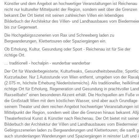
Künstler und dem Angebot an hochwertiger Veranstaltungen ist Reichenau
nicht nur kultureller Mittelpunkt der Region, sondern weit über die Grenzen
bekannt.Der Ort bietet mit seinen zahlreichen Villen ein lebendiges
Bilderbuch der Architektur des Villen- und Landhausbaues vom Biedermeie
bis zur Gegenwart.
Die Hochgebirgsszenerien von Rax und Schneeberg laden zu
Bergwanderungen, Klettertouren oder Spaziergängen ein.
Ob Erholung, Kultur, Gesundung oder Sport - Reichenau ist für Sie der
richtige Ort.
... traditionell - hochalpin - wunderbar wanderbar
Der Ort für Wanderbegeisterte, Kulturfreaks, Gesundheitsbewußte, Sportl
Kurzurlauber. Nur 1 Autostunde von Wien entfernt, umgeben von der Rax
(2.075 m, höchste Erhebung Niederösterreichs). Als traditioneller, heilklima
richtige Ort für Erholung, Regeneration und Gesundung in prachtvoller Lan
Raxseilbahn" einen besonderen Akzent erhält. Die Hochquellen am Fuße 
die Großstadt Wien mit dem köstlichen Wasser, sind aber auch Grundlage d
seinem Theater und dem reichen Angebot hochwertiger Veranstaltungen ist R
Mittelpunkt der Region, sondern weit über die Grenzen hinaus bekannt. A
Theaterfestival Kunst & Künstler nach Reichenau. Der Ort bietet mit seinen
Bilderbuch der Architektur der Villen und Landhausbaues vom Biedermeier 
Gebirgsszenerien laden zu Bergwanderungen und Klettertouren; die sanft 
auch stundenlangen Wanderungen und Spaziergängen in reinster Luft und in