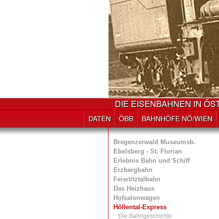
Bregenzerwald Museumsb.
Ebelsberg - St. Florian
Erlebnis Bahn und Schiff
Erzbergbahn
Feisrtitztalbahn
Das Heizhaus
Hofsalonwagen
Höllental-Express
Die Bahngeschichte