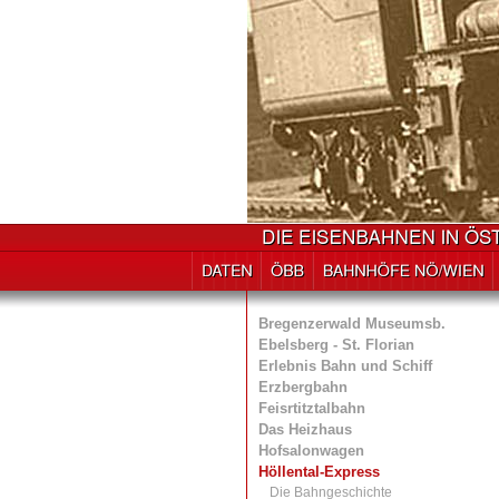
Bregenzerwald Museumsb.
Ebelsberg - St. Florian
Erlebnis Bahn und Schiff
Erzbergbahn
Feisrtitztalbahn
Das Heizhaus
Hofsalonwagen
Höllental-Express
Die Bahngeschichte