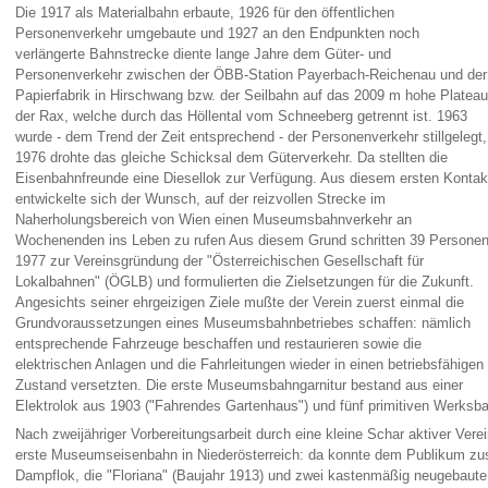
Die 1917 als Materialbahn erbaute, 1926 für den öffentlichen
Personenverkehr umgebaute und 1927 an den Endpunkten noch
verlängerte Bahnstrecke diente lange Jahre dem Güter- und
Personenverkehr zwischen der ÖBB-Station Payerbach-Reichenau und der
Papierfabrik in Hirschwang bzw. der Seilbahn auf das 2009 m hohe Plateau
der Rax, welche durch das Höllental vom Schneeberg getrennt ist. 1963
wurde - dem Trend der Zeit entsprechend - der Personenverkehr stillgelegt,
1976 drohte das gleiche Schicksal dem Güterverkehr. Da stellten die
Eisenbahnfreunde eine Diesellok zur Verfügung. Aus diesem ersten Kontak
entwickelte sich der Wunsch, auf der reizvollen Strecke im
Naherholungsbereich von Wien einen Museumsbahnverkehr an
Wochenenden ins Leben zu rufen Aus diesem Grund schritten 39 Persone
1977 zur Vereinsgründung der "Österreichischen Gesellschaft für
Lokalbahnen" (ÖGLB) und formulierten die Zielsetzungen für die Zukunft.
Angesichts seiner ehrgeizigen Ziele mußte der Verein zuerst einmal die
Grundvoraussetzungen eines Museumsbahnbetriebes schaffen: nämlich
entsprechende Fahrzeuge beschaffen und restaurieren sowie die
elektrischen Anlagen und die Fahrleitungen wieder in einen betriebsfähigen
Zustand versetzten. Die erste Museumsbahngarnitur bestand aus einer
Elektrolok aus 1903 ("Fahrendes Gartenhaus") und fünf primitiven Werks
Nach zweijähriger Vorbereitungsarbeit durch eine kleine Schar aktiver Vere
erste Museumseisenbahn in Niederösterreich: da konnte dem Publikum zusä
Dampflok, die "Floriana" (Baujahr 1913) und zwei kastenmäßig neugebaut