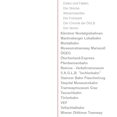
Daten und Fakten
Die Strecke
Wissenswertes
Der Fuhrpark
Die Chronik der ÖGLB
Der Verein
Kärntner Nostalgiebahnen
Martinsberger Lokalbahn
Murtalbahn
Museumstramway Mariazell
ÖGEG
Ötscherland-Express
Pferdeeisenbahn
Remise - Verkehrsmuseum
S.K.G.L.B. "Ischlerbahn"
Stainzer Bahn Flascherlzug
Steyrtal Museumsbahn
Tramwaymuseum Graz
Taurachbahn
Törlerbahn
VEF
Vellachtalbahn
Wiener Oldtimer Tramway