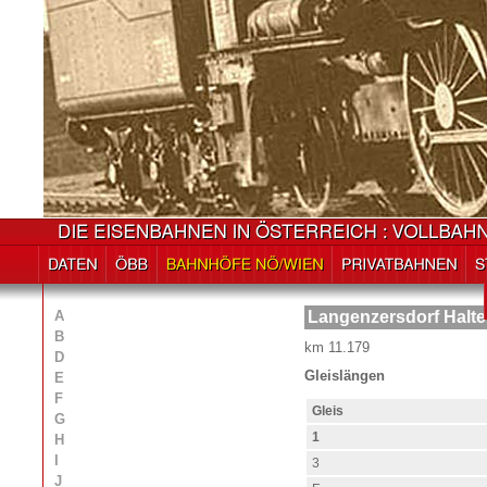
A
Langenzersdorf Halte
B
km 11.179
D
Gleislängen
E
F
Gleis
G
1
H
I
3
J