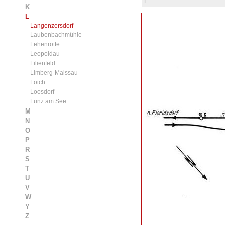
F
K
L
Langenzersdorf
Laubenbachmühle
Lehenrotte
Leopoldau
Lilienfeld
Limberg-Maissau
Loich
Loosdorf
Lunz am See
M
N
O
P
R
S
T
U
V
W
Y
Z