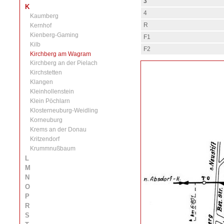
3
K
4
Kaumberg
R
Kernhof
Kienberg-Gaming
F1
Kilb
F2
Kirchberg am Wagram
Kirchberg an der Pielach
Kirchstetten
Klangen
Kleinhollenstein
Klein Pöchlarn
Klosterneuburg-Weidling
Korneuburg
Krems an der Donau
Kritzendorf
Krummnußbaum
L
M
N
O
P
R
S