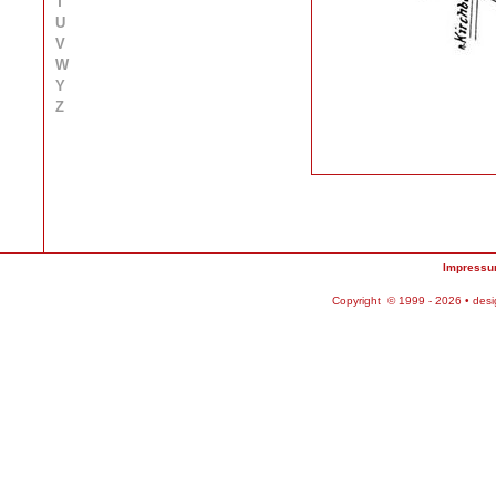
T
U
V
W
Y
Z
Impress
Copyright © 1999 - 2026 • des