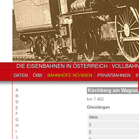
A
Kirchberg am Wagra
B
km 7.402
D
Gleislängen
E
F
Gleis
G
1
H
I
2
J