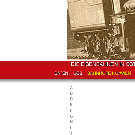
A
B
D
E
F
G
H
I
J