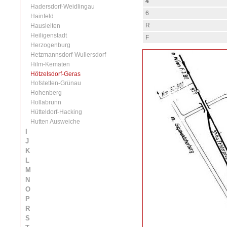
4
Hadersdorf-Weidlingau
6
Hainfeld
R
Hausleiten
Heiligenstadt
F
Herzogenburg
Hetzmannsdorf-Wullersdorf
Hilm-Kematen
Hötzelsdorf-Geras
Hofstetten-Grünau
Hohenberg
Hollabrunn
Hütteldorf-Hacking
Hutten Ausweiche
I
J
K
L
M
N
O
P
R
S