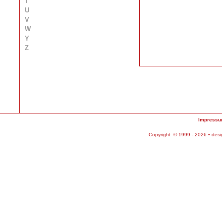
T
U
V
W
Y
Z
Impress
Copyright © 1999 - 2026 • des