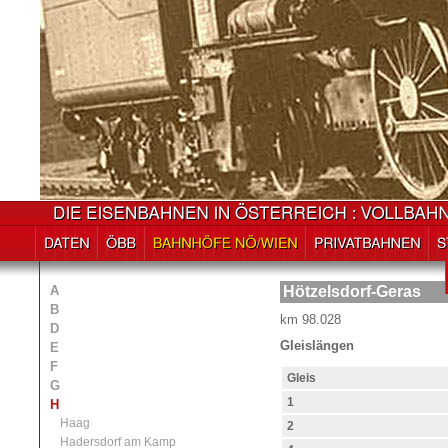
A
Hötzelsdorf-Geras
B
km 98.028
D
Gleislängen
E
F
Gleis
G
1
H
Haag
2
Hadersdorf am Kamp