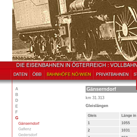
A
Gänserndorf
B
km 31.313
D
Gleislängen
E
F
Gleis
Läng
G
1
1055
Gänserndorf
Gaflenz
2
1031
Gedersdorf