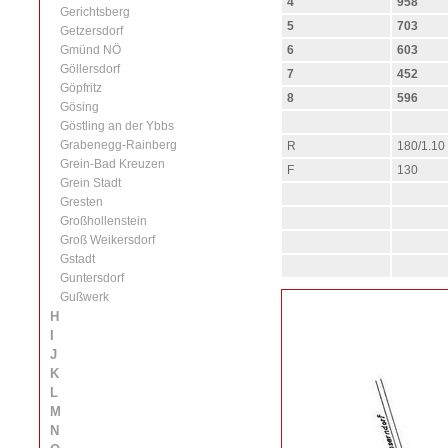
4
958
Gerichtsberg
5
703
Getzersdorf
Gmünd NÖ
6
603
Göllersdorf
7
452
Göpfritz
8
596
Gösing
Göstling an der Ybbs
Grabenegg-Rainberg
R
180/1.10
Grein-Bad Kreuzen
F
130
Grein Stadt
Gresten
Großhollenstein
Groß Weikersdorf
Gstadt
Guntersdorf
Gußwerk
H
I
J
K
L
M
N