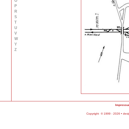
O
P
R
S
T
U
V
W
Y
Z
Impress
Copyright © 1999 - 2026 • des