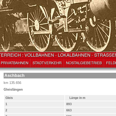
Aschbach
km 135.656
Gleislängen
Gleis
Länge in m
1
893
2
663