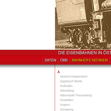
A
Absdorf-Hippersdorf
Aggsbach Markt
Aisthofen
Allentsteig
Altenmarkt-Thenneberg
Amstetten
Angern
Annaberg