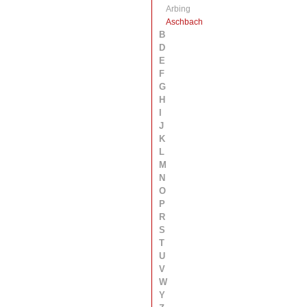
Arbing
Aschbach
B
D
E
F
G
H
I
J
K
L
M
N
O
P
R
S
T
U
V
W
Y